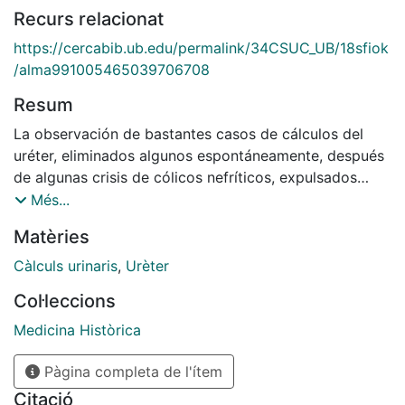
Recurs relacionat
https://cercabib.ub.edu/permalink/34CSUC_UB/18sfiok
/alma991005465039706708
Resum
La observación de bastantes casos de cálculos del
uréter, eliminados algunos espontáneamente, después
de algunas crisis de cólicos nefríticos, expulsados
otros por medio de maniobras cistoscópicas, y
Més...
extraídos varios por medio de tratamientos
Matèries
operatorios, dos de ellos por ureterolitotomía ilíaca,
me ha inducido a ocuparme en este artículo del
Càlculs urinaris
,
Urèter
diagnóstico y tratamiento operatorio de los cálculos
Col·leccions
del uréter.
En otro artículo me ocuparé de los procedimientos
Medicina Històrica
modernos que, por medio de la cistoscopia, pueden
Pàgina completa de l'ítem
utilizarse para extraer algunos cálculos de la
extremidad inferior del uréter, sin acudir a las
Citació