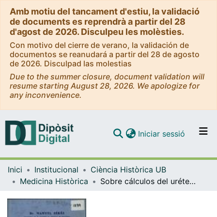
Amb motiu del tancament d'estiu, la validació
de documents es reprendrà a partir del 28
d'agost de 2026. Disculpeu les molèsties.
Con motivo del cierre de verano, la validación de
documentos se reanudará a partir del 28 de agosto
de 2026. Disculpad las molestias
Due to the summer closure, document validation will
resume starting August 28, 2026. We apologize for
any inconvenience.
(current)
Iniciar sessió
Comunitats i col·leccions
Inici
Institucional
Ciència Històrica UB
Navega per tot el DD
Medicina Històrica
Sobre cálculos del uréter : indicaciones, diagnóstico y técnica de la ureterolitotomía
Com publicar
Contacte