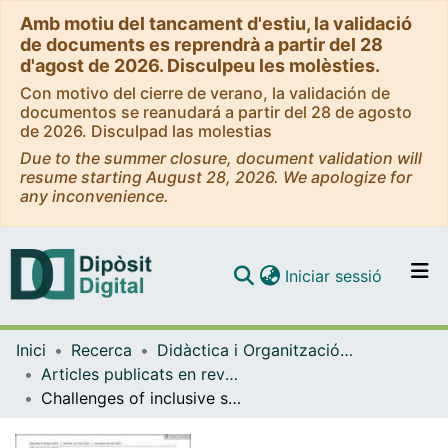
Amb motiu del tancament d'estiu, la validació
de documents es reprendrà a partir del 28
d'agost de 2026. Disculpeu les molèsties.
Con motivo del cierre de verano, la validación de
documentos se reanudará a partir del 28 de agosto
de 2026. Disculpad las molestias
Due to the summer closure, document validation will
resume starting August 28, 2026. We apologize for
any inconvenience.
(current)
Iniciar sessió
Comunitats i col·leccions
Inici
Recerca
Didàctica i Organització Educativa
Navega per tot el DD
Articles publicats en revistes (Didàctica i Organització Educativa)
Com publicar
Challenges of inclusive schooling for children and adolescents with congenital heart disease: A phenomenological study
Contacte