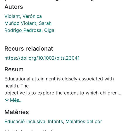
Autors
Violant, Verónica
Muñoz Violant, Sarah
Rodrigo Pedrosa, Olga
Recurs relacionat
https://doi.org/10.1002/pits.23041
Resum
Educational attainment is closely associated with
health. The
objective is to explore the extent to which children
and
Més...
adolescents with congenital heart disease (CHD) are
Matèries
afforded
the same educational and socialization opportunities
Educació inclusiva
,
Infants
,
Malalties del cor
as their