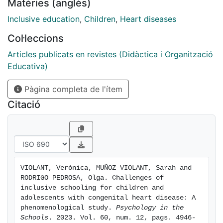
Matèries (anglès)
healthy peers. We used a qualitative phenomenological
design
Inclusive education
,
Children
,
Heart diseases
with convenience sampling. Data gathered 27
Col·leccions
semistructured
interviews: children with CHD (n = 9), parents (n = 10),
Articles publicats en revistes (Didàctica i Organització
and
Educativa)
professionals (n = 8) in Catalonia, Spain. Interview
Pàgina completa de l'ítem
transcripts
were coded using the constant comparative method
Citació
and
analyzed using ATLAS.ti software. The analysis
revealed three
themes describing the experience of schooling for
children
VIOLANT, Verónica, MUÑOZ VIOLANT, Sarah and 
with CHD: (1) Empowering and enabling a child with
RODRIGO PEDROSA, Olga. Challenges of 
CHD to
inclusive schooling for children and 
achieve academically and engage socially is a
adolescents with congenital heart disease: A 
phenomenological study. 
Psychology in the 
challenge for
Schools
. 2023. Vol. 60, num. 12, pags. 4946-
parents; (2) Teachers lack the resources and specific