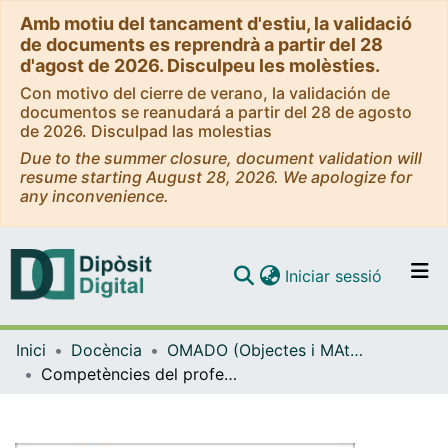
Amb motiu del tancament d'estiu, la validació
de documents es reprendrà a partir del 28
d'agost de 2026. Disculpeu les molèsties.
Con motivo del cierre de verano, la validación de
documentos se reanudará a partir del 28 de agosto
de 2026. Disculpad las molestias
Due to the summer closure, document validation will
resume starting August 28, 2026. We apologize for
any inconvenience.
(current)
Iniciar sessió
Comunitats i col·leccions
Inici
Docència
OMADO (Objectes i MAterials DOcents)
Navega per tot el DD
Competències del professional de la mediació
Com publicar
Contacte