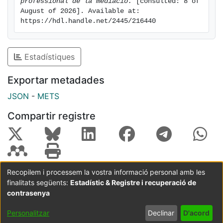
professional de la mediació.
 [consulted: 8 of 
August of 2026]. Available at: 
https://hdl.handle.net/2445/216440
Estadístiques
Exportar metadades
JSON
-
METS
Compartir registre
Recopilem i processem la vostra informació personal amb les
finalitats següents:
Estadístic & Registre i recuperació de
Coordinació:
CRAI UB
Avís legal
Metadades
subjectes a:
contrasenya
Configuració
Política de
Acord
Personalitzar
Declinar
D'acord
de cookies
privadesa
d'usuari
final