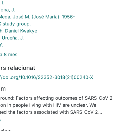
 I.
ona, J.
Meda, José M. (José María), 1956-
S study group.
, Daniel Kwakye
-Urueña, J.
Y.
a 8 més
rs relacionat
://doi.org/10.1016/S2352-3018(21)00240-X
um
round: Factors affecting outcomes of SARS-CoV-2
ion in people living with HIV are unclear. We
sed the factors associated with SARS-CoV-2
osis and severe outcomes among people living with
...