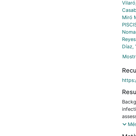
Vilaró,
Casab
Miró 
PISCI
Nomah
Reyes
Díaz, 
Mostr
Recu
https
Res
Backg
infect
asses
diagn
Més
HIV.