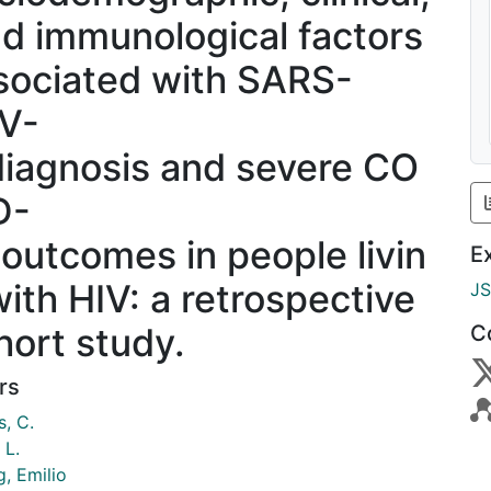
d immunological factors
sociated with SARS-
V-
diagnosis and severe CO
D-
 outcomes in people livin
E
with HIV: a retrospective
J
hort study.
C
rs
s, C.
 L.
, Emilio