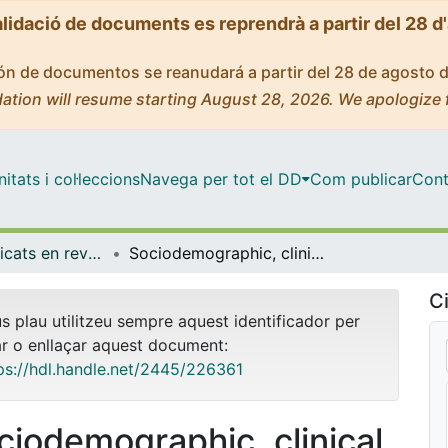
alidació de documents es reprendrà a partir del 28 d
ción de documentos se reanudará a partir del 28 de agosto 
ation will resume starting August 28, 2026. We apologize 
tats i col·leccions
Navega per tot el DD
Com publicar
Cont
Articles publicats en revistes (Medicina)
Sociodemographic, clinical, and immunological factors associated with SARS-CoV-2 diagnosis and severe COVID-19 outcomes in people living with HIV: a retrospective cohort study.
Ci
us plau utilitzeu sempre aquest identificador per
ar o enllaçar aquest document:
ps://hdl.handle.net/2445/226361
ciodemographic, clinical,