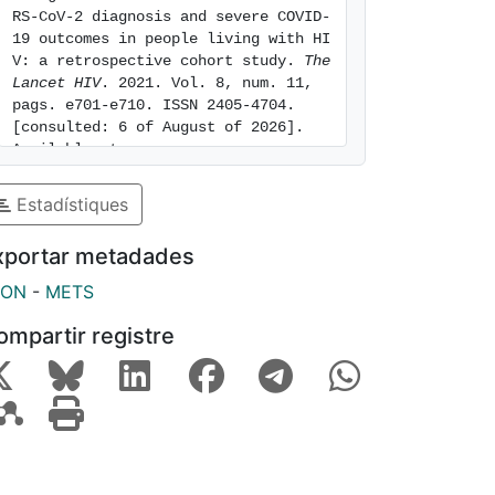
RS-CoV-2 diagnosis and severe COVID-
19 outcomes in people living with HI
V: a retrospective cohort study. 
The 
Lancet HIV
. 2021. Vol. 8, num. 11, 
pags. e701-e710. ISSN 2405-4704. 
[consulted: 6 of August of 2026]. 
Available at: 
https://hdl.handle.net/2445/226361
Estadístiques
xportar metadades
SON
-
METS
ompartir registre