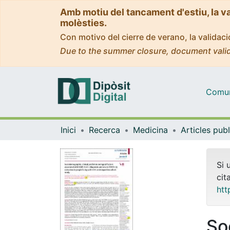
Amb motiu del tancament d'estiu, la v
molèsties.
Con motivo del cierre de verano, la valida
Due to the summer closure, document valid
Comuni
Inici
Recerca
Medicina
Si 
cit
htt
So