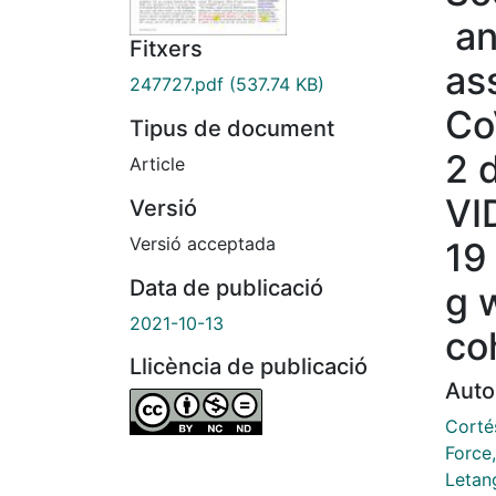
an
Fitxers
as
247727.pdf
(537.74 KB)
Co
Tipus de document
2 
Article
VI
Versió
Versió acceptada
19
Data de publicació
g 
2021-10-13
co
Llicència de publicació
Auto
Corté
Force,
Letang