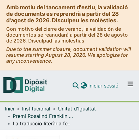
Amb motiu del tancament d'estiu, la validació
de documents es reprendrà a partir del 28
d'agost de 2026. Disculpeu les molèsties.
Con motivo del cierre de verano, la validación de
documentos se reanudará a partir del 28 de agosto
de 2026. Disculpad las molestias
Due to the summer closure, document validation will
resume starting August 28, 2026. We apologize for
any inconvenience.
(current)
Iniciar sessió
Comunitats i col·leccions
Inici
Institucional
Unitat d'Igualtat
Navega per tot el DD
Premi Rosalind Franklin al millor Treball Final de Màster amb perspectiva de gènere
Com publicar
La traducció literària feminista: el cas de Le deuxième sexe de Simone de Beauvoir
Contacte