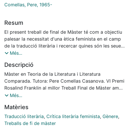
Comellas, Pere, 1965-
Resum
El present treball de final de Màster té com a objectiu
palesar la necessitat d'una ètica feminista en el camp
de la traducció literària i recercar quines són les seues
estratègies. Amb aquesta finalitat, es ressegueixen les
Més...
teories de traducció que s'han proposat en les
Descripció
darreres dècades i es desmantellen els conceptes
d'equivalència, fidelitat i objectivitat per a transcendir
Màster en Teoria de la Literatura i Literatura
les perspectives tradicionals i arribar fins a la
Comparada. Tutora: Pere Comellas Casanova. VI Premi
desconstrucció i a la traducció feminista, emmarcades
Rosalind Franklin al millor Treball Final de Màster amb
en la tercera etapa dels estudis de traducció segons la
perspectiva de gènere de la Universitat de Barcelona,
Més...
classificació de Susan Bassnett (1993: 145). La
curs 2023-2024. Accèssit. Branca d’Arts i Humanitats.
Matèries
metodologia emprada es basa en la comparació
tripartida de Le deuxième sexe de Simone de Beauvoir
Traducció literària
,
Crítica literària feminista
,
Gènere
,
en la versió original francesa (TO), la primera
Treballs de fi de màster
traducció a l'anglés sense perspectiva de gènere