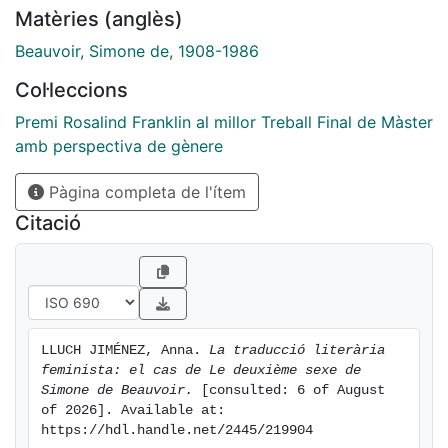
Matèries (anglès)
(TM1) i la retraducció a l'anglés realitzada arran de la
crítica de l'escola feminista (TM2). Mitjançant aquesta
Beauvoir, Simone de, 1908-1986
comparació així com amb l'ajuda del marc teòric,
Col·leccions
s'evidencia la mancança d'una ètica de traducció que
es distancie del biaix heteropatriarcal i es proposen,
Premi Rosalind Franklin al millor Treball Final de Màster
d'una banda, estratègies macro i microtextuals de
amb perspectiva de gènere
traducció literària amb perspectiva de gènere, i d'una
altra, una deontologia de traducció feminista que
Pàgina completa de l'ítem
incloga les últimes aportacions de la teoria queer i
Citació
dels estudis postcolonials. Amb tot plegat, aquest
treball pretén ser un punt de fuga entre els estudis de
teoria literària, els de traductologia i els de gènere,
fent una contribució a la branca de la traducció
literària feminista.
LLUCH JIMÉNEZ, Anna. 
La traducció literària 
feminista: el cas de Le deuxième sexe de 
Simone de Beauvoir.
 [consulted: 6 of August 
of 2026]. Available at: 
https://hdl.handle.net/2445/219904