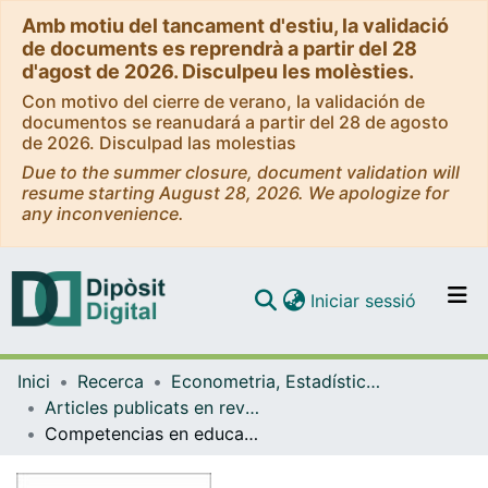
Amb motiu del tancament d'estiu, la validació
de documents es reprendrà a partir del 28
d'agost de 2026. Disculpeu les molèsties.
Con motivo del cierre de verano, la validación de
documentos se reanudará a partir del 28 de agosto
de 2026. Disculpad las molestias
Due to the summer closure, document validation will
resume starting August 28, 2026. We apologize for
any inconvenience.
(current)
Iniciar sessió
Comunitats i col·leccions
Inici
Recerca
Econometria, Estadística i Economia Aplicada
Navega per tot el DD
Articles publicats en revistes (Econometria, Estadística i Economia Aplicada)
Com publicar
Competencias en educación superior desde tres perspectivas diferentes: estudiantes, empleadores y académicos
Contacte