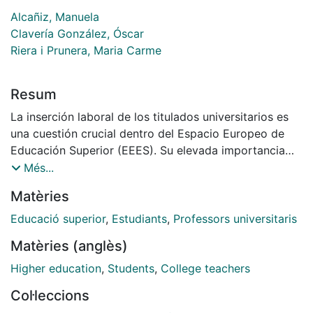
Alcañiz, Manuela
Clavería González, Óscar
Riera i Prunera, Maria Carme
Resum
La inserción laboral de los titulados universitarios es
una cuestión crucial dentro del Espacio Europeo de
Educación Superior (EEES). Su elevada importancia
está dando lugar a un creciente número de análisis
Més...
sobre las competencias de los estudiantes
Matèries
universitarios. Muchos de estos trabajos se centran en
la percepción de los estudiantes recién titulados. El
Educació superior
,
Estudiants
,
Professors universitaris
presente trabajo busca complementar este enfoque
Matèries (anglès)
con la percepción del resto de agentes implicados.
Con este objetivo, el análisis se centra en las
Higher education
,
Students
,
College teachers
competencias de los graduados en el ámbito de las
Col·leccions
ciencias económicas desde una triple perspectiva: la