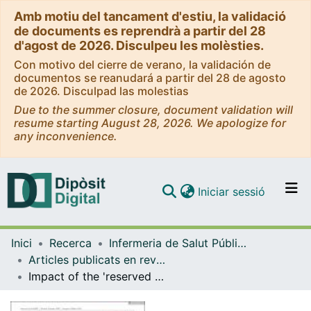
Amb motiu del tancament d'estiu, la validació
de documents es reprendrà a partir del 28
d'agost de 2026. Disculpeu les molèsties.
Con motivo del cierre de verano, la validación de
documentos se reanudará a partir del 28 de agosto
de 2026. Disculpad las molestias
Due to the summer closure, document validation will
resume starting August 28, 2026. We apologize for
any inconvenience.
(current)
Iniciar sessió
Comunitats i col·leccions
Inici
Recerca
Infermeria de Salut Pública, Salut Mental i Maternoinfantil
Navega per tot el DD
Articles publicats en revistes (Infermeria de Salut Pública, Salut mental i Maternoinfantil)
Com publicar
Impact of the 'reserved therapeutic space' nursing intervention on patient health outcomes: An intervention study in acute mental health units.
Contacte