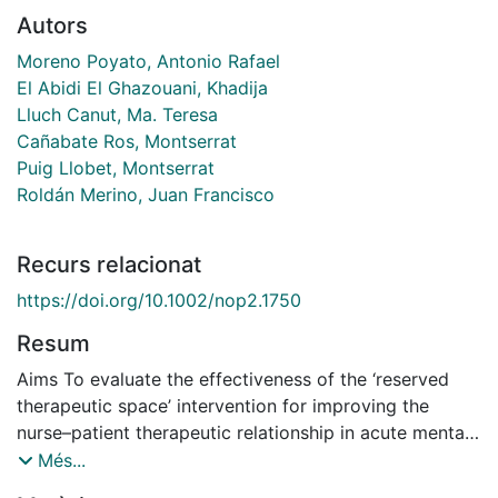
Autors
Moreno Poyato, Antonio Rafael
El Abidi El Ghazouani, Khadija
Lluch Canut, Ma. Teresa
Cañabate Ros, Montserrat
Puig Llobet, Montserrat
Roldán Merino, Juan Francisco
Recurs relacionat
https://doi.org/10.1002/nop2.1750
Resum
Aims To evaluate the effectiveness of the ‘reserved
therapeutic space’ intervention for improving the
nurse–patient therapeutic relationship in acute mental
health units in Spain. Design Multicentre intervention
Més...
study with control group. Methods The study will be