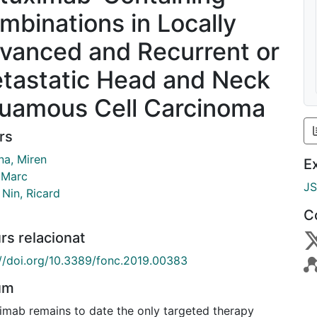
mbinations in Locally
vanced and Recurrent or
tastatic Head and Neck
uamous Cell Carcinoma
rs
na, Miren
E
, Marc
J
 Nin, Ricard
C
rs relacionat
://doi.org/10.3389/fonc.2019.00383
um
imab remains to date the only targeted therapy