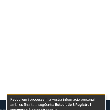
Recopilem i processem la vostra informació personal
amb les finalitats següents:
Estadístic & Registre i
recuperació de contrasenya