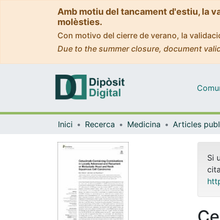
Amb motiu del tancament d'estiu, la v
molèsties.
Con motivo del cierre de verano, la valida
Due to the summer closure, document valid
Comuni
Inici
Recerca
Medicina
Si 
cit
htt
Ce