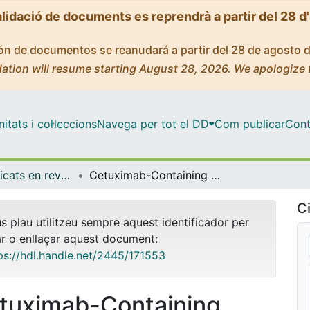
alidació de documents es reprendrà a partir del 28 d
ción de documentos se reanudará a partir del 28 de agosto 
ation will resume starting August 28, 2026. We apologize 
tats i col·leccions
Navega per tot el DD
Com publicar
Cont
Articles publicats en revistes (Medicina)
Cetuximab-Containing Combinations in Locally Advanced and Recurrent or Metastatic Head and Neck Squamous Cell Carcinoma
Ci
us plau utilitzeu sempre aquest identificador per
ar o enllaçar aquest document:
ps://hdl.handle.net/2445/171553
tuximab-Containing