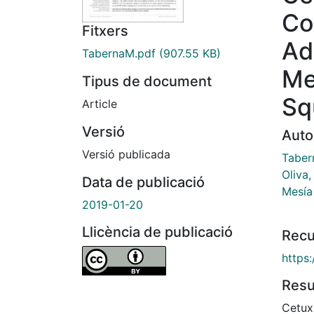
Co
Fitxers
Ad
TabernaM.pdf
(907.55 KB)
Me
Tipus de document
Sq
Article
Versió
Auto
Versió publicada
Taber
Oliva
Data de publicació
Mesía
2019-01-20
Llicència de publicació
Recu
https
Res
Cetux