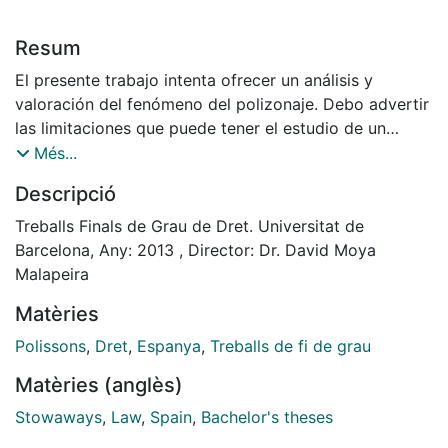
Resum
El presente trabajo intenta ofrecer un análisis y
valoración del fenómeno del polizonaje. Debo advertir
las limitaciones que puede tener el estudio de un
fenómeno, por definición invisible, caracterizado sobre
Més...
todo por una ausencia de legislación con las debidas
Descripció
garantías, suplido a través de recomendaciones,
circulares o informes de diferentes organismos, tanto
Treballs Finals de Grau de Dret. Universitat de
internacionales como nacionales. No obstante, creo
Barcelona, Any: 2013 , Director: Dr. David Moya
que una primera aproximación, puede ser interesante
Malapeira
para adentrarse en un ámbito poco estudiado no sólo
Matèries
por la legislación, sino también por la doctrina.
Los movimientos migratorios siempre han sido un
Polissons
,
Dret
,
Espanya
,
Treballs de fi de grau
factor demográfico determinante en la historia de la
Matèries (anglès)
humanidad, la miseria, las guerras, las persecuciones
políticas o la hambruna, son alguna de las causas que
Stowaways
,
Law
,
Spain
,
Bachelor's theses
suelen motivar a los polizones a viajar de forma