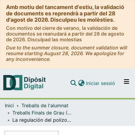
Amb motiu del tancament d'estiu, la validació
de documents es reprendrà a partir del 28
d'agost de 2026. Disculpeu les molèsties.
Con motivo del cierre de verano, la validación de
documentos se reanudará a partir del 28 de agosto
de 2026. Disculpad las molestias
Due to the summer closure, document validation will
resume starting August 28, 2026. We apologize for
any inconvenience.
(current)
Iniciar sessió
Comunitats i col·leccions
Inici
Treballs de l'alumnat
Navega per tot el DD
Treballs Finals de Grau (TFG) - Dret
Com publicar
La regulación del polizonaje a través del Derecho Español
Contacte