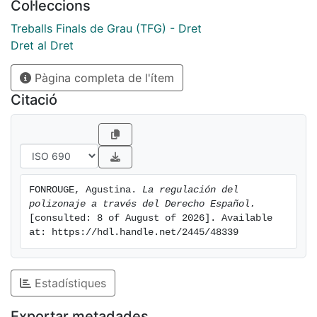
Col·leccions
clandestina, por mar, tierra o aire, arriesgando su vida
en búsqueda de un futuro mejor...
Treballs Finals de Grau (TFG) - Dret
Dret al Dret
Pàgina completa de l'ítem
Citació
FONROUGE, Agustina. 
La regulación del 
polizonaje a través del Derecho Español.
[consulted: 8 of August of 2026]. Available 
at: https://hdl.handle.net/2445/48339
Estadístiques
Exportar metadades