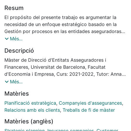
Resum
El propósito del presente trabajo es argumentar la
necesidad de un enfoque estratégico basado en la
Gestión por procesos en las entidades aseguradoras
como modelo de gestión orientado a conseguir sus
Més...
objetivos sin perder una clara orientación al cliente.
Descripció
Antes de ahondar en las bondades que reporta este
modelo frente a otros más tradicionales
Màster de Direcció d'Entitats Asseguradores i
predominantes todavía en las organizaciones del
Financeres, Universitat de Barcelona, Facultat
sector, se ha analizado la realidad respecto al uso o
d'Economia i Empresa, Curs: 2021-2022, Tutor: Anna
explotación que realizan en la actualidad, las
Valverde Velasco
Més...
principales entidades del sector respecto a sus
Matèries
procesos. En base a ella, se han identificado una serie
de estadios o niveles de explotación que
Planificació estratègica
,
Companyies d'assegurances
,
encontraremos detallados y comparados entre sí a lo
Relacions amb els clients
,
Treballs de fi de màster
largo de las siguientes páginas, con el claro objetivo
Matèries (anglès)
de mostrarles cómo llevar a su entidad en este
sentido, lo más lejos posible.
Strategic planning
,
Insurance companies
,
Customer