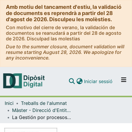
Amb motiu del tancament d'estiu, la validació
de documents es reprendrà a partir del 28
d'agost de 2026. Disculpeu les molèsties.
Con motivo del cierre de verano, la validación de
documentos se reanudará a partir del 28 de agosto
de 2026. Disculpad las molestias
Due to the summer closure, document validation will
resume starting August 28, 2026. We apologize for
any inconvenience.
(current)
Iniciar sessió
Comunitats i col·leccions
Inici
Treballs de l'alumnat
Navega per tot el DD
Màster - Direcció d'Entitats Asseguradores i Financeres (DEAF)
Com publicar
La Gestión por procesos :“La mejor opción para gestionar tu aseguradora”
Contacte