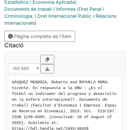
[eng] The aim of this paper is to corroborate the UN
Estadística i Economia Aplicada)
claim that sport is a powerful tool for progress and
Documents de treball / Informes (Dret Penal i
development. In this context, we examined whether
Criminologia, i Dret Internacional Públic i Relacions
football can be considered an indicator of
Internacionals)
development at the international level. An empirical
Pàgina completa de l'ítem
econometric model is designed in order to analyse
development in terms of GDP per capita as well as in
Citació
terms of the Human Development Index.
Crosssectional and time-series information are used.
The results suggest that FIFA rankings of national
teams can be used to complement our understanding
of multidimensional development, in particular, in
GÁSQUEZ MENDOZA, Roberto and ROYUELA MORA, 
those countries where the availability of information is
Vicente. En respuesta a la ONU : ¿Es el 
not as good as researchers would like.
fútbol un indicador del progreso y desarrollo 
en la esfera internacional?. 
Documents de 
treball (Facultat d'Economia i Empresa. Espai 
de Recerca en Economia)
. 2013. Vol.  E13/297. 
ISSN 1136-8365. [consulted: 10 of August of 
2026]. Available at: 
https://hdl.handle.net/2445/48438