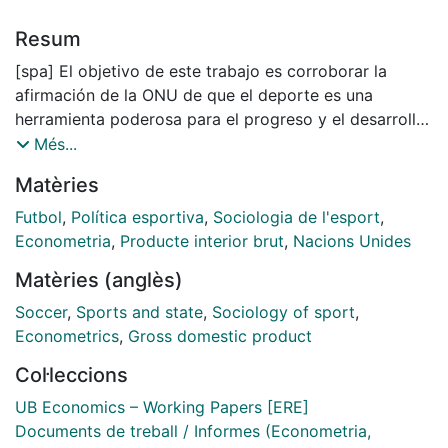
Resum
[spa] El objetivo de este trabajo es corroborar la
afirmación de la ONU de que el deporte es una
herramienta poderosa para el progreso y el desarrollo.
En este contexto, examinamos si el fútbol puede
Més...
considerarse un indicador de desarrollo a nivel
Matèries
internacional. Un modelo empírico econométrico se
diseña con el fin de analizar el desarrollo en términos
Futbol
,
Política esportiva
,
Sociologia de l'esport
,
de PIB per cápita, así como en términos del Índice de
Econometria
,
Producte interior brut
,
Nacions Unides
Desarrollo Humano. Se utiliza información transversal
Matèries (anglès)
y temporal. Los resultados sugieren que la
clasificación de la FIFA de selecciones nacionales
Soccer
,
Sports and state
,
Sociology of sport
,
puede ser utilizada para complementar nuestra
Econometrics
,
Gross domestic product
comprensión del desarrollo multidimensional, en
Col·leccions
particular, en aquellos países donde la disponibilidad
de información no es tan buena como los
UB Economics – Working Papers [ERE]
investigadores desearían.
Documents de treball / Informes (Econometria,