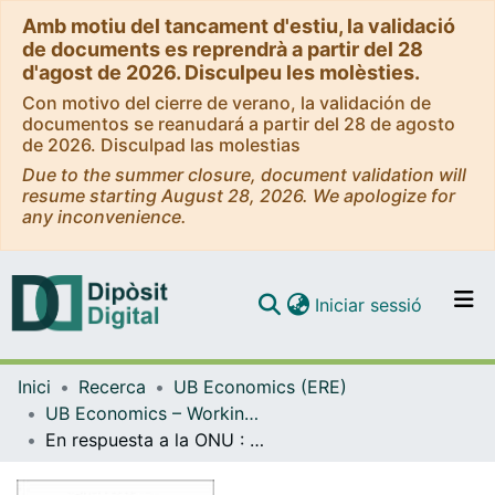
Amb motiu del tancament d'estiu, la validació
de documents es reprendrà a partir del 28
d'agost de 2026. Disculpeu les molèsties.
Con motivo del cierre de verano, la validación de
documentos se reanudará a partir del 28 de agosto
de 2026. Disculpad las molestias
Due to the summer closure, document validation will
resume starting August 28, 2026. We apologize for
any inconvenience.
(current)
Iniciar sessió
Comunitats i col·leccions
Inici
Recerca
UB Economics (ERE)
Navega per tot el DD
UB Economics – Working Papers [ERE]
Com publicar
En respuesta a la ONU : ¿Es el fútbol un indicador del progreso y desarrollo en la esfera internacional?
Contacte