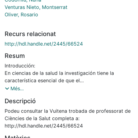
Venturas Nieto, Montserrat
Oliver, Rosario
Recurs relacionat
http://hdl.handle.net/2445/66524
Resum
Introducción:
En ciencias de la salud la investigación tiene la
característica esencial de que el
sujeto de estudio es la persona. Si las enfermeras son
Més...
las investigadoras
Descripció
principales, si participan en equipos o intervienen en
alguna investigación, es
Podeu consultar la Vuitena trobada de professorat de
imprescindible que adquieran sensibilidad ética,
Ciències de la Salut completa a:
compromiso con las personas y
http://hdl.handle.net/2445/66524
que aboguen la máxima Kantiana: “la persona siempre
Matèries