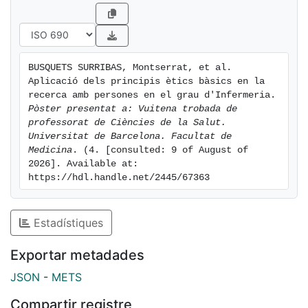
la aplicación de principios éticos básicos en la
investigación con personas.
Método:
El método docente utilizado para esta actividad es el
BUSQUETS SURRIBAS, Montserrat, et al. 
debate. Los grupos de
Aplicació dels principis ètics bàsics en la 
trabajo son de 24 alumnos, en grupos de 6, que
recerca amb persones en el grau d'Infermeria. 
analizan diferentes casos
Pòster presentat a: Vuitena trobada de 
professorat de Ciències de la Salut. 
clínicos de conflicto ético en situaciones de
Universitat de Barcelona. Facultat de 
investigación. El objetivo es discutir
Medicina
. (4. [consulted: 9 of August of 
la aplicación de los principios éticos del Informe
2026]. Available at: 
Belmont y de las Directrices para
https://hdl.handle.net/2445/67363
la Investigación Enfermera publicadas por el CIE...
Estadístiques
Exportar metadades
JSON
-
METS
Compartir registre