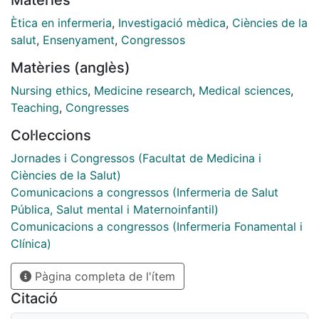
es un fin en sí misma y
nunca un medio para otros propósitos”.
Ètica en infermeria
,
Investigació mèdica
,
Ciències de la
El Consejo Internacional de Enfermería (CIE) elaboró
salut
,
Ensenyament
,
Congressos
las directrices éticas para
Matèries (anglès)
la investigación integrando los principios del Informe
Belmont y concretándolos
Nursing ethics
,
Medicine research
,
Medical sciences
,
en la profesión enfermera. Ya desde la formación
Teaching
,
Congresses
básica se debe introducir a los
Col·leccions
alumnos en el debate sobre los problemas éticos de la
investigación para que
Jornades i Congressos (Facultat de Medicina i
apliquen los principios éticos en casos concretos y los
Ciències de la Salut)
traduzcan en conductas
Comunicacions a congressos (Infermeria de Salut
profesionales.
Pública, Salut mental i Maternoinfantil)
El objetivo de este póster es presentar el método
Comunicacions a congressos (Infermeria Fonamental i
utilizado en la asignatura de
Clínica)
Ética y Legislación Profesional del Grado de
Pàgina completa de l'ítem
Enfermería para sensibilizar a los
alumnos sobre el comportamiento ético de los
Citació
investigadores e introducirlos en