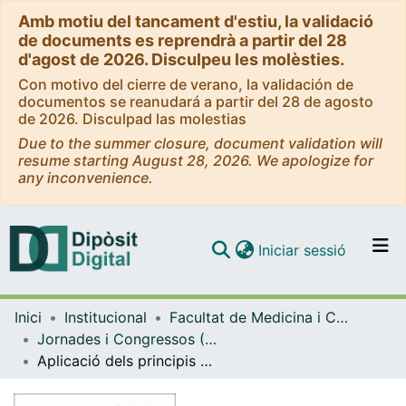
Amb motiu del tancament d'estiu, la validació
de documents es reprendrà a partir del 28
d'agost de 2026. Disculpeu les molèsties.
Con motivo del cierre de verano, la validación de
documentos se reanudará a partir del 28 de agosto
de 2026. Disculpad las molestias
Due to the summer closure, document validation will
resume starting August 28, 2026. We apologize for
any inconvenience.
(current)
Iniciar sessió
Comunitats i col·leccions
Inici
Institucional
Facultat de Medicina i Ciències de la Salut
Navega per tot el DD
Jornades i Congressos (Facultat de Medicina i Ciències de la Salut)
Com publicar
Aplicació dels principis ètics bàsics en la recerca amb persones en el grau d'Infermeria
Contacte