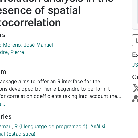
esence of spatial
tocorrelation
rs
o Moreno, José Manuel
dre, Pierre
E
J
um
C
ackage aims to offer an R interface for the
ions developed by Pierre Legendre to perform t-
for correlation coefficients taking into account the
l autocorrelation of the data. This package is
...
ly a set of wrapper functions to the
ries
utines contained in the code developed by Pierre
dre (plus improvements on the Fortran code to
amari
,
R (Llenguatge de programació)
,
Anàlisi
e any number of variables, and geographical
al (Estadística)