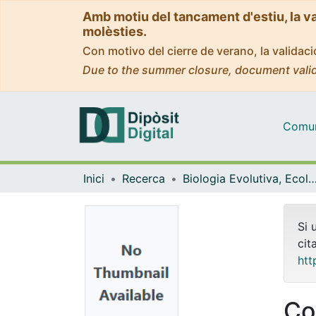
Amb motiu del tancament d'estiu, la v
molèsties.
Con motivo del cierre de verano, la valida
Due to the summer closure, document valid
Comuni
Inici
Recerca
Biologia Evolutiva, Ecologia i Ciències Am
Si 
cit
htt
Co