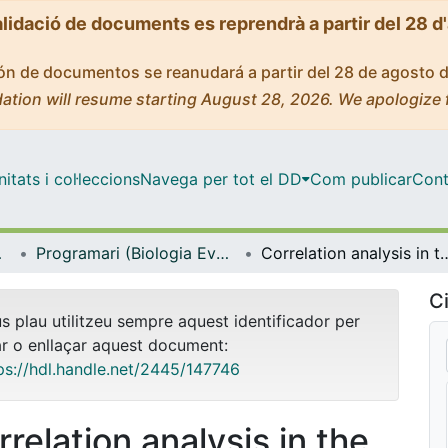
alidació de documents es reprendrà a partir del 28 d
ción de documentos se reanudará a partir del 28 de agosto 
ation will resume starting August 28, 2026. We apologize 
tats i col·leccions
Navega per tot el DD
Com publicar
Cont
bientals
Programari (Biologia Evolutiva, Ecologia i Ciències Ambientals)
Correlation analysis in the presence o
Ci
us plau utilitzeu sempre aquest identificador per
ar o enllaçar aquest document:
ps://hdl.handle.net/2445/147746
rrelation analysis in the