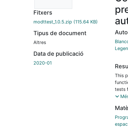
pr
Fitxers
au
modttest_1.0.5.zip
(115.64 KB)
Auto
Tipus de document
Blanc
Altres
Legen
Data de publicació
2020-01
Res
This p
funct
tests 
spatia
Més
actual
Matè
subro
Legen
Progr
handl
espaci