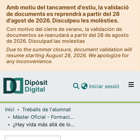
Amb motiu del tancament d'estiu, la validació
de documents es reprendrà a partir del 28
d'agost de 2026. Disculpeu les molèsties.
Con motivo del cierre de verano, la validación de
documentos se reanudará a partir del 28 de agosto
de 2026. Disculpad las molestias
Due to the summer closure, document validation will
resume starting August 28, 2026. We apologize for
any inconvenience.
(current)
Iniciar sessió
Comunitats i col·leccions
Inici
Treballs de l'alumnat
Navega per tot el DD
Màster Oficial - Formació de Professor d'Espanyol com a Llengua Estrangera [Presencial UB]
Com publicar
¿Hay vida más allá de los foros? La gamificación para el desarrollo de las competencias clave del profesorado en un curso en línea de formación docente
Contacte