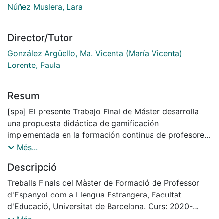
Núñez Muslera, Lara
Director/Tutor
González Argüello, Ma. Vicenta (María Vicenta)
Lorente, Paula
Resum
[spa] El presente Trabajo Final de Máster desarrolla
una propuesta didáctica de gamificación
implementada en la formación continua de profesores
de Español como Lengua Extranjera: LovELE, en la
Més...
Universidad Católica de Lovaina. Tiene como objetivo
Descripció
principal mejorar las competencias docentes a partir
del enfoque metodológico de la gamificación. Parte
Treballs Finals del Màster de Formació de Professor
de la necesidad de encontrar maneras actualizadas de
d'Espanyol com a Llengua Estrangera, Facultat
motivar a los estudiantes, fomentar la práctica
d'Educació, Universitat de Barcelona. Curs: 2020-
reflexiva y la agencia crítica, mejorar el desempeño
2022. Tutores: Vicenta González, Paula Lorente