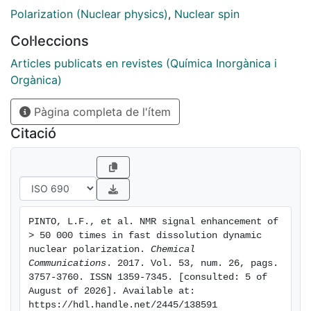
Polarization (Nuclear physics)
,
Nuclear spin
Col·leccions
Articles publicats en revistes (Química Inorgànica i
Orgànica)
Pàgina completa de l'ítem
Citació
PINTO, L.F., et al. NMR signal enhancement of 
> 50 000 times in fast dissolution dynamic 
nuclear polarization. 
Chemical 
Communications
. 2017. Vol. 53, num. 26, pags. 
3757-3760. ISSN 1359-7345. [consulted: 5 of 
August of 2026]. Available at: 
https://hdl.handle.net/2445/138591