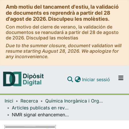
Amb motiu del tancament d'estiu, la validació
de documents es reprendrà a partir del 28
d'agost de 2026. Disculpeu les molèsties.
Con motivo del cierre de verano, la validación de
documentos se reanudará a partir del 28 de agosto
de 2026. Disculpad las molestias
Due to the summer closure, document validation will
resume starting August 28, 2026. We apologize for
any inconvenience.
(current)
Iniciar sessió
Comunitats i col·leccions
Inici
Recerca
Química Inorgànica i Orgànica
Navega per tot el DD
Articles publicats en revistes (Química Inorgànica i Orgànica)
Com publicar
NMR signal enhancement of > 50 000 times in fast dissolution dynamic nuclear polarization
Contacte