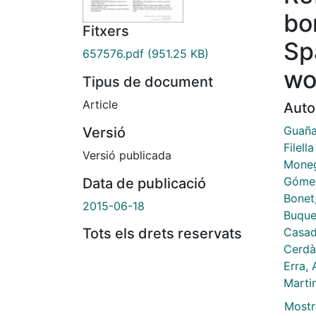
bo
Fitxers
Sp
657576.pdf
(951.25 KB)
w
Tipus de document
Article
Auto
Guaña
Versió
Filell
Versió publicada
Moneg
Gómez
Data de publicació
Bonet
2015-06-18
Buque
Casad
Tots els drets reservats
Cerdà
Erra, 
Martin
Mostr