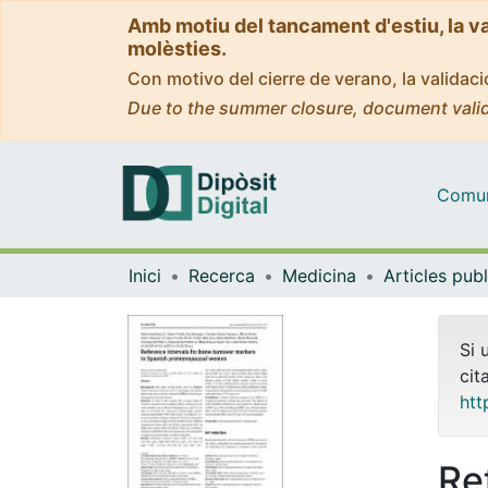
Amb motiu del tancament d'estiu, la v
molèsties.
Con motivo del cierre de verano, la valida
Due to the summer closure, document valid
Comuni
Inici
Recerca
Medicina
Si 
cit
htt
Re