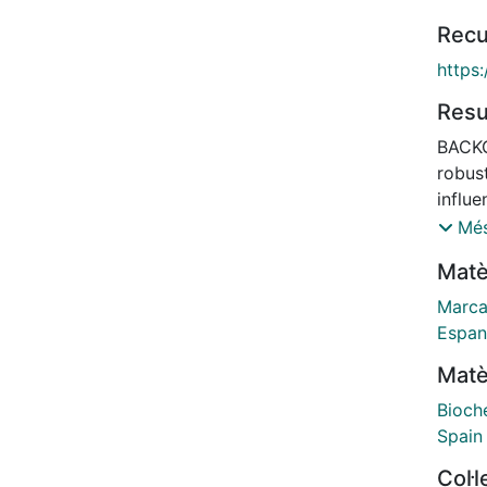
Recu
https
Res
BACKG
robust
influ
preme
Més
women
Matè
analy
colle
Marca
fast.
Espan
(PINP
Matè
type 
assay
Bioch
ALP) 
Spain
NTX-I
Col·
level