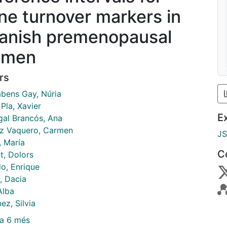
ne turnover markers in
anish premenopausal
omen
rs
bens Gay, Núria
a Pla, Xavier
E
al Brancós, Ana
 Vaquero, Carmen
J
, María
C
t, Dolors
o, Enrique
, Dacia
Alba
ez, Silvia
a 6 més