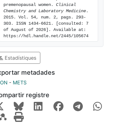
premenopausal women. 
Clinical 
Chemistry and Laboratory Medicine
. 
2015. Vol. 54, num. 2, pags. 293-
303. ISSN 1434-6621. [consulted: 7 
of August of 2026]. Available at: 
https://hdl.handle.net/2445/105674
Estadístiques
xportar metadades
SON
-
METS
ompartir registre