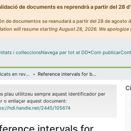
alidació de documents es reprendrà a partir del 28 d
ción de documentos se reanudará a partir del 28 de agosto 
ation will resume starting August 28, 2026. We apologize 
tats i col·leccions
Navega per tot el DD
Com publicar
Cont
Articles publicats en revistes (Medicina)
Reference intervals for bone turnover markers in Spanish premenopausal women
Ci
us plau utilitzeu sempre aquest identificador per
ar o enllaçar aquest document:
ps://hdl.handle.net/2445/105674
ference intervals for