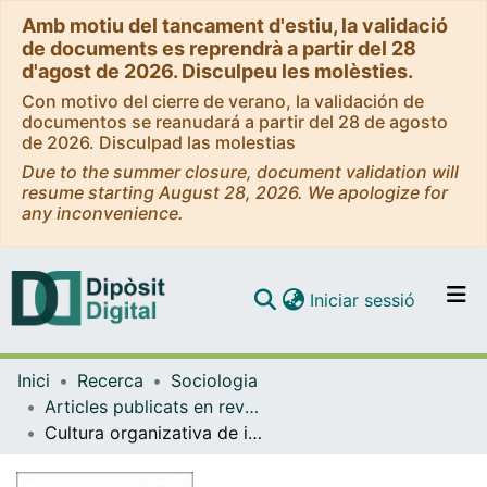
Amb motiu del tancament d'estiu, la validació
de documents es reprendrà a partir del 28
d'agost de 2026. Disculpeu les molèsties.
Con motivo del cierre de verano, la validación de
documentos se reanudará a partir del 28 de agosto
de 2026. Disculpad las molestias
Due to the summer closure, document validation will
resume starting August 28, 2026. We apologize for
any inconvenience.
(current)
Iniciar sessió
Comunitats i col·leccions
Inici
Recerca
Sociologia
Navega per tot el DD
Articles publicats en revistes (Sociologia)
Com publicar
Cultura organizativa de investigadores y entorno político y social
Contacte