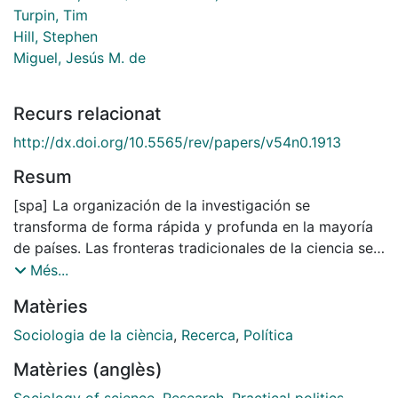
Turpin, Tim
Hill, Stephen
Miguel, Jesús M. de
Recurs relacionat
http://dx.doi.org/10.5565/rev/papers/v54n0.1913
Resum
[spa] La organización de la investigación se
transforma de forma rápida y profunda en la mayoría
de países. Las fronteras tradicionales de la ciencia se
cuestionan por la influencia de la industria y el
Més...
gobierno. Estas afectan a multitud de países y la
Matèries
investigación científica se lleva a cabo mediante
diferentes imperativos cualitativos como respuesta a
Sociologia de la ciència
,
Recerca
,
Política
mercados diferentes a los que predominaron durante
Matèries (anglès)
las décadas anteriores. Aparece un espacio social
donde se rediscuten las fronteras entre las culturas de