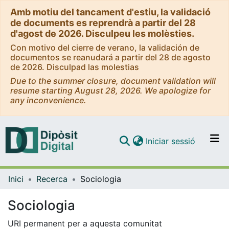
Amb motiu del tancament d'estiu, la validació
de documents es reprendrà a partir del 28
d'agost de 2026. Disculpeu les molèsties.
Con motivo del cierre de verano, la validación de
documentos se reanudará a partir del 28 de agosto
de 2026. Disculpad las molestias
Due to the summer closure, document validation will
resume starting August 28, 2026. We apologize for
any inconvenience.
(current)
Iniciar sessió
Comunitats i col·leccions
Inici
Recerca
Sociologia
Navega per tot el DD
Com publicar
Sociologia
Contacte
URI permanent per a aquesta comunitat