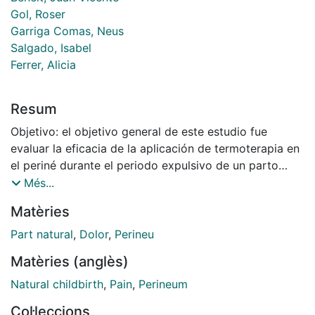
Gol, Roser
Garriga Comas, Neus
Salgado, Isabel
Ferrer, Alicia
Resum
Objetivo: el objetivo general de este estudio fue
evaluar la eficacia de la aplicación de termoterapia en
el periné durante el periodo expulsivo de un parto
normal para disminuir el dolor perineal. Método:
Més...
ensayo clínico multicéntrico, abierto, con asignación
Matèries
aleatoria al grupo de estudio: aplicación de calor
húmedo (GCH), calor seco (GCS) y grupo control
Part natural
,
Dolor
,
Perineu
(GC). Se dirigió desde la Escuela de Enfermería de la
Matèries (anglès)
Universidad de Barcelona y se realizó en cinco
hospitales de Cataluña durante los años 2009 y 2010.
Natural childbirth
,
Pain
,
Perineum
La muestra fue de 198 gestantes; a todas se les aplicó
Col·leccions