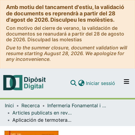
Amb motiu del tancament d'estiu, la validació
de documents es reprendrà a partir del 28
d'agost de 2026. Disculpeu les molèsties.
Con motivo del cierre de verano, la validación de
documentos se reanudará a partir del 28 de agosto
de 2026. Disculpad las molestias
Due to the summer closure, document validation will
resume starting August 28, 2026. We apologize for
any inconvenience.
(current)
Iniciar sessió
Comunitats i col·leccions
Inici
Recerca
Infermeria Fonamental i Clínica
Navega per tot el DD
Articles publicats en revistes (Infermeria Fonamental i Clínica)
Com publicar
Aplicación de termoterapia en el periné para reducir el dolor perineal durante el parto: ensayo clínico aleatorizado
Contacte