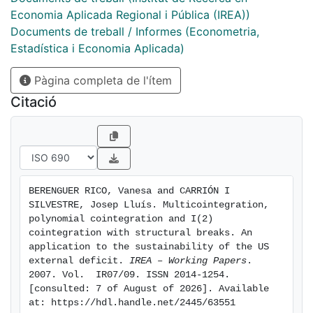
break leads to conclude in favour of the sustainability
Economia Aplicada Regional i Pública (IREA))
of the US external deficit.
Documents de treball / Informes (Econometria,
Estadística i Economia Aplicada)
Pàgina completa de l'ítem
Citació
BERENGUER RICO, Vanesa and CARRIÓN I 
SILVESTRE, Josep Lluís. Multicointegration, 
polynomial cointegration and I(2) 
cointegration with structural breaks. An 
application to the sustainability of the US 
external deficit. 
IREA – Working Papers
. 
2007. Vol.  IR07/09. ISSN 2014-1254. 
[consulted: 7 of August of 2026]. Available 
at: https://hdl.handle.net/2445/63551