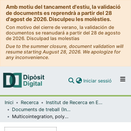
Amb motiu del tancament d'estiu, la validació
de documents es reprendrà a partir del 28
d'agost de 2026. Disculpeu les molèsties.
Con motivo del cierre de verano, la validación de
documentos se reanudará a partir del 28 de agosto
de 2026. Disculpad las molestias
Due to the summer closure, document validation will
resume starting August 28, 2026. We apologize for
any inconvenience.
(current)
Iniciar sessió
Comunitats i col·leccions
Inici
Recerca
Institut de Recerca en Economia Aplicada Regional i Pública (IREA)
Navega per tot el DD
Documents de treball (Institut de Recerca en Economia Aplicada Regional i Pública (IREA))
Com publicar
Multicointegration, polynomial cointegration and I(2) cointegration with structural breaks. An application to the sustainability of the US external deficit
Contacte