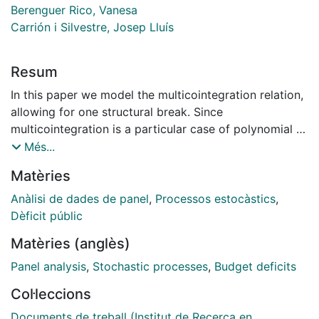
Berenguer Rico, Vanesa
Carrión i Silvestre, Josep Lluís
Resum
In this paper we model the multicointegration relation,
allowing for one structural break. Since
multicointegration is a particular case of polynomial or
I(2) cointegration, our proposal can also be applied in
Més...
these cases. The paper proposes the use of a
Matèries
residualbased Dickey-Fuller class of statistic that
accounts for one known or unknown structural break.
Anàlisi de dades de panel
,
Processos estocàstics
,
Finite sample performance of the proposed statistic is
Dèficit públic
investigated by using Monte Carlo simulations, which
Matèries (anglès)
reveals that the statistic shows good properties in
terms of empirical size and power. We complete the
Panel analysis
,
Stochastic processes
,
Budget deficits
study with an empirical application of the
Col·leccions
sustainability of the US external deficit. Contrary to
existing evidence, the consideration of one structural
Documents de treball (Institut de Recerca en