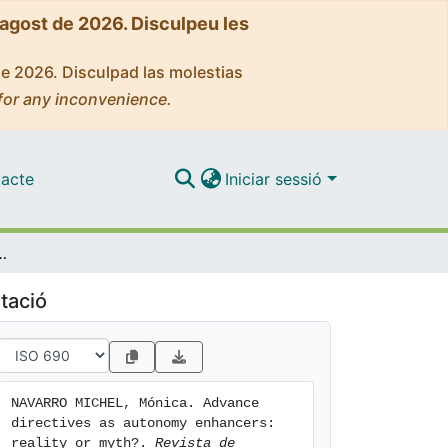
'agost de 2026. Disculpeu les
de 2026. Disculpad las molestias
for any inconvenience.
acte
Iniciar sessió
nomy enhancers: reality or myth?
tació
NAVARRO MICHEL, Mónica. Advance 
directives as autonomy enhancers: 
reality or myth?. 
Revista de 