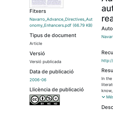
au
Fitxers
re
Navarro_Advance_Directives_Aut
onomy_Enhancers.pdf
(66.79 KB)
Auto
Tipus de document
Navar
Article
Recu
Versió
http:
Versió publicada
Res
Data de publicació
In the
2006-06
litera
Llicència de publicació
know,
their
Més
they s
Desc
given,