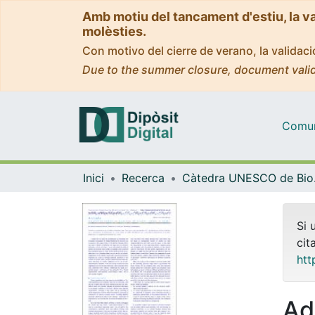
Amb motiu del tancament d'estiu, la v
molèsties.
Con motivo del cierre de verano, la valida
Due to the summer closure, document valid
Comuni
Inici
Recerca
Càtedra U
Si 
cit
htt
Ad