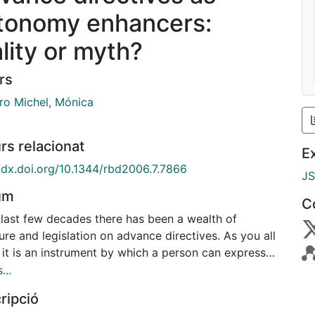
tonomy enhancers:
ality or myth?
rs
ro Michel, Mónica
rs relacionat
E
//dx.doi.org/10.1344/rbd2006.7.7866
J
um
C
 last few decades there has been a wealth of
ture and legislation on advance directives. As you all
 it is an instrument by which a person can express
 wishes as regards what treatment
...
hould be given or, more to the point, not to be
ripció
 when he is in a situation when he can not do so