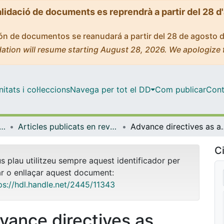
alidació de documents es reprendrà a partir del 28 d
ción de documentos se reanudará a partir del 28 de agosto 
ation will resume starting August 28, 2026. We apologize 
tats i col·leccions
Navega per tot el DD
Com publicar
Cont
NESCO de Bioètica de la UB - Bioètica Dret i Societat
Articles publicats en revistes (Càtedra UNESCO de Bioètica UB)
Advance directives as auto
Ci
us plau utilitzeu sempre aquest identificador per
ar o enllaçar aquest document:
ps://hdl.handle.net/2445/11343
vance directives as