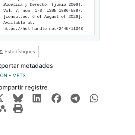
Bioética y Derecho
. (junio 2006). 
Vol. 7, num. 1-3. ISSN 1886-5887. 
[consulted: 6 of August of 2026]. 
Available at: 
https://hdl.handle.net/2445/11343
Estadístiques
xportar metadades
SON
-
METS
ompartir registre