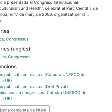
f.
cia presentada al Congreso Internacional
ations in the western world seem to promote
culturalism and Health", celebrat al Parc Científic de
ce directives as a way to enhance patient¿s
ona, el 17 de març de 2006, organitzat per la
omy in the
an Association of Global Bioethics i l'Observatori
...
xt of human rights, and the media has presented
ètica i Dret
ries
e directives as another milestone in this era of
termination.
ca
,
Congressos
er, if we look closely at some of those
ries (anglès)
tions we will see that there are a few elements
may undermine their efficacy, shattering this nicely
ics
,
Congresses
nted
leccions
e. I will focus on two elements. First, formal
ements, and secondly, certain limits or what I like to
les publicats en revistes (Càtedra UNESCO de
escape clauses".
ica UB)
es publicats en revistes (Dret Privat)
icacions a congressos (Càtedra UNESCO de
ica UB)
gina completa de l'ítem