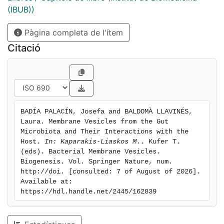
interspecies communication in the gut, between
(IBUB))
bacteria and between microbiota and host. Here we
Pàgina completa de l'ítem
present current knowledge on the mechanisms used
by microbiota MVs to assist and control the gut
Citació
microbial community and to modulate host immune
and defense responses. Constant stimulation of
immune receptors by microbiota MVs results in tightly
controlled inflammation that contributes to tolerogenic
responses essential to maintaining intestinal
BADÍA PALACÍN, Josefa and BALDOMÀ LLAVINÉS, 
homeostasis. Moreover, gut microbiota MVs are
Laura. Membrane Vesicles from the Gut 
emerging as physical vehicles for distribution and
Microbiota and Their Interactions with the 
delivery of bacterial effectors to distal tissues in
Host. 
In: Kaparakis-Liaskos M.
. Kufer T. 
(eds). Bacterial Membrane Vesicles. 
human health and disease.
Biogenesis. Vol. Springer Nature, num. 
http://doi. [consulted: 7 of August of 2026]. 
Available at: 
https://hdl.handle.net/2445/162839