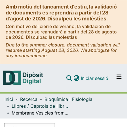
Amb motiu del tancament d'estiu, la validació
de documents es reprendrà a partir del 28
d'agost de 2026. Disculpeu les molèsties.
Con motivo del cierre de verano, la validación de
documentos se reanudará a partir del 28 de agosto
de 2026. Disculpad las molestias
Due to the summer closure, document validation will
resume starting August 28, 2026. We apologize for
any inconvenience.
(current)
Iniciar sessió
Comunitats i col·leccions
Inici
Recerca
Bioquímica i Fisiologia
Navega per tot el DD
Llibres / Capítols de llibre (Bioquímica i Fisiologia)
Com publicar
Membrane Vesicles from the Gut Microbiota and Their Interactions with the Host
Contacte