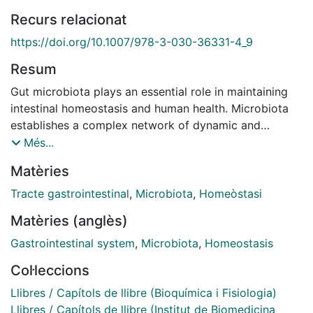
Recurs relacionat
https://doi.org/10.1007/978-3-030-36331-4_9
Resum
Gut microbiota plays an essential role in maintaining
intestinal homeostasis and human health. Microbiota
establishes a complex network of dynamic and
reciprocal interactions with the intestinal epithelium
Més...
and immune system. The mucin layer that covers the
Matèries
epithelium prevents luminal bacteria from accessing
host cells. Thus, microbiota–host communication
Tracte gastrointestinal
,
Microbiota
,
Homeòstasi
mainly relies on secreted factors and membrane
Matèries (anglès)
vesicles (MVs), which can cross the inner mucus layer
and reach the epithelium. This chapter focuses on the
Gastrointestinal system
,
Microbiota
,
Homeostasis
role of microbiota-secreted MVs as key players in
Col·leccions
signaling processes in the intestinal mucosa. This is an
emerging research topic, with the first reports dating
Llibres / Capítols de llibre (Bioquímica i Fisiologia)
from 2012. Microbiota-derived MVs are involved in
Llibres / Capítols de llibre (Institut de Biomedicina