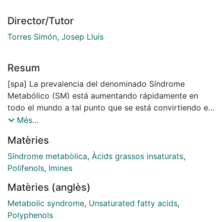
Director/Tutor
Torres Simón, Josep Lluís
Resum
[spa] La prevalencia del denominado Síndrome
Metabólico (SM) está aumentando rápidamente en
todo el mundo a tal punto que se está convirtiendo en
un problema de salud global. Se conoce como SM a
Més...
un conjunto de factores de riesgo para la salud, que
Matèries
incluyen la obesidad (obesidad central), resistencia a
la insulina (RI), dislipidemia, hígado graso no
Síndrome metabòlica
,
Àcids grassos insaturats
,
alcohólico y la hipertensión. Estas alteraciones se han
Polifenols
,
Imines
relacionado con un alto riesgo de desarrollar diabetes
Matèries (anglès)
tipo 2 (DM2) y enfermedades cardiovasculares (ECV).
Todo esto ha estimulado el estudio de sus causas y la
Metabolic syndrome
,
Unsaturated fatty acids
,
búsqueda de estrategias preventivas. Los roedores se
Polyphenols