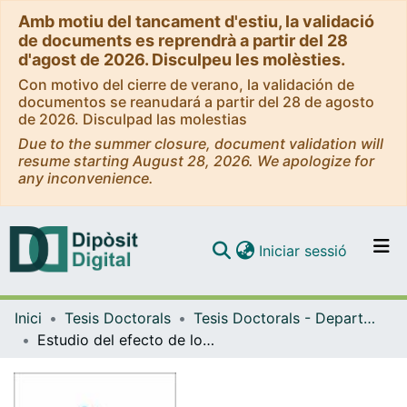
Amb motiu del tancament d'estiu, la validació
de documents es reprendrà a partir del 28
d'agost de 2026. Disculpeu les molèsties.
Con motivo del cierre de verano, la validación de
documentos se reanudará a partir del 28 de agosto
de 2026. Disculpad las molestias
Due to the summer closure, document validation will
resume starting August 28, 2026. We apologize for
any inconvenience.
(current)
Iniciar sessió
Comunitats i col·leccions
Inici
Tesis Doctorals
Tesis Doctorals - Departament - Bioquímica i Biologia Molecular (Farmàcia)
Navega per tot el DD
Estudio del efecto de los ácidos grasos poliinsaturados, polifenoles e iminociclitoles sobre marcadores relacionados con el síndrome metabólico
Com publicar
Contacte