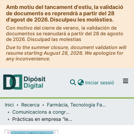
Amb motiu del tancament d'estiu, la validació
de documents es reprendrà a partir del 28
d'agost de 2026. Disculpeu les molèsties.
Con motivo del cierre de verano, la validación de
documentos se reanudará a partir del 28 de agosto
de 2026. Disculpad las molestias
Due to the summer closure, document validation will
resume starting August 28, 2026. We apologize for
any inconvenience.
(current)
Iniciar sessió
Comunitats i col·leccions
Inici
Recerca
Farmàcia, Tecnologia Farmacèutica i Fisicoquímica
Navega per tot el DD
Comunicacions a congressos (Farmàcia, Tecnologia Farmacèutica i Fisicoquímica)
Com publicar
Pràcticas en empresa "lecciones aprendidas"
Contacte