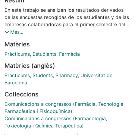
Resum
En este trabajo se analizan los resultados derivados
de las encuestas recogidas de los estudiantes y de las
empresas colaboradoras para el primer semestre del
curso 14/15 (68 estudiantes de 72 matriculados).
Més...
El objetivo es analizar puntos de mejora y detectar
Matèries
“lecciones” a tener en cuenta para generalizar en la
gestión de la asignatura.
Pràcticums
,
Estudiants
,
Farmàcia
Matèries (anglès)
Practicums
,
Students
,
Pharmacy
,
Universitat de
Barcelona
Col·leccions
Comunicacions a congressos (Farmàcia, Tecnologia
Farmacèutica i Fisicoquímica)
Comunicacions a congressos (Farmacologia,
Toxicologia i Química Terapèutica)