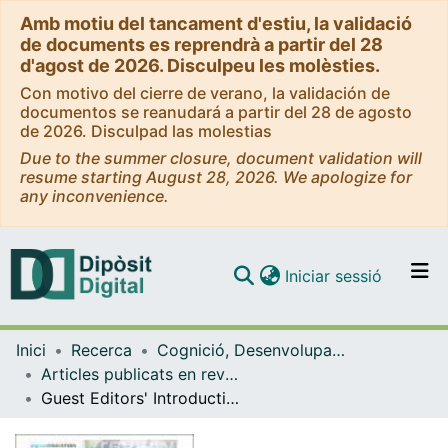
Amb motiu del tancament d'estiu, la validació
de documents es reprendrà a partir del 28
d'agost de 2026. Disculpeu les molèsties.
Con motivo del cierre de verano, la validación de
documentos se reanudará a partir del 28 de agosto
de 2026. Disculpad las molestias
Due to the summer closure, document validation will
resume starting August 28, 2026. We apologize for
any inconvenience.
(current)
Iniciar sessió
Comunitats i col·leccions
Inici
Recerca
Cognició, Desenvolupament i Psicologia de l'Educació
Navega per tot el DD
Articles publicats en revistes (Cognició, Desenvolupament i Psicologia de l'Educació)
Com publicar
Guest Editors' Introduction: Formative feedback in digital learning environments
Contacte