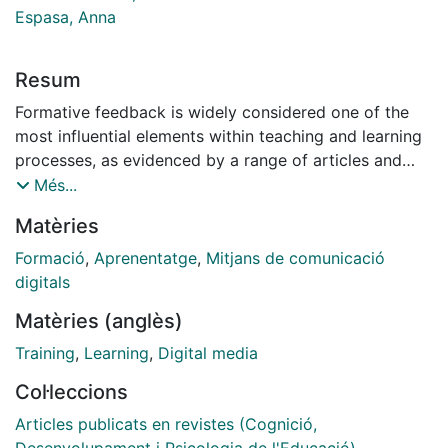
Espasa, Anna
Resum
Formative feedback is widely considered one of the
most influential elements within teaching and learning
processes, as evidenced by a range of articles and
reviews conducted primarily in face-toface
Més...
environments (see, for example, Evans, 2013; Kluger &
Matèries
DeNisi, 1998; Hattie & Timperley, 2007; Kulhavy &
Stock, 1989; Mory, 2004; Narciss & Huth, 2004; Shute,
Formació
,
Aprenentatge
,
Mitjans de comunicació
2008). A review of the literature shows that feedback
digitals
has been conceptualized according to specific
Matèries (anglès)
learning viewpoints. Different psychological
perspectives -objectivism, information processing,
Training
,
Learning
,
Digital media
socioculturalism, visible learning theory- provide
Col·leccions
distinct frameworks for describing different views of
learning and the nature, characteristics and function of
Articles publicats en revistes (Cognició,
feedback (Hattie & Gan, 2011)...