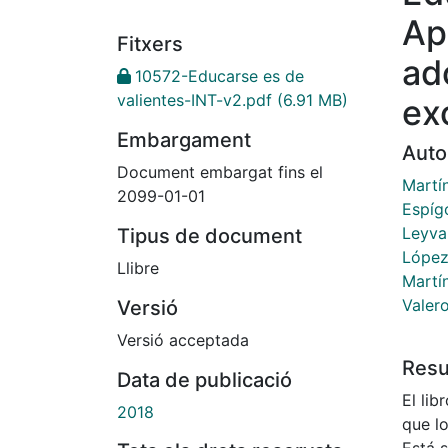
Ap
Fitxers
ad
10572-Educarse es de
valientes-INT-v2.pdf
(6.91 MB)
ex
Embargament
Auto
Document embargat fins el
Martí
2099-01-01
Espíg
Leyva
Tipus de document
López
Llibre
Martín
Valer
Versió
Versió acceptada
Res
Data de publicació
El lib
2018
que lo
Está 