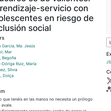
rendizaje-servicio con
olescentes en riesgo de
clusión social
rs
n García, Ma. Jesús
ol, Mar
E
, Begoña
J
-Dóriga Ruiz, María
ez, Sílvia
C
o, Dolça
um
ro que tenéis en las manos no necesita un prólogo
 avale.
suficientemente reconocido: acaba de ganar el