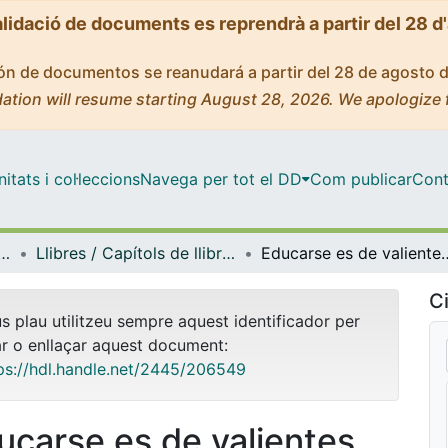
alidació de documents es reprendrà a partir del 28 d
ción de documentos se reanudará a partir del 28 de agosto 
ation will resume starting August 28, 2026. We apologize 
tats i col·leccions
Navega per tot el DD
Com publicar
Cont
i Història de l'Educació
Llibres / Capítols de llibre (Teoria i Història de l'Educació)
Educarse es de valientes. Aprendizaje-servicio con
Ci
us plau utilitzeu sempre aquest identificador per
ar o enllaçar aquest document:
ps://hdl.handle.net/2445/206549
ucarse es de valientes.