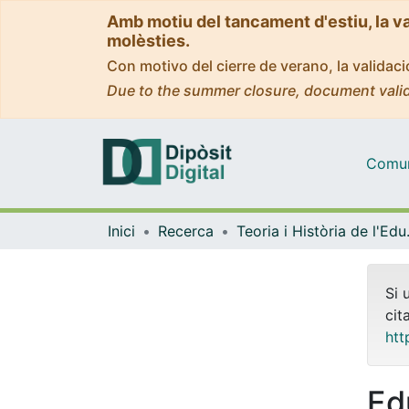
Amb motiu del tancament d'estiu, la v
molèsties.
Con motivo del cierre de verano, la valida
Due to the summer closure, document valid
Comuni
Inici
Recerca
Teoria 
Si 
cit
htt
Ed