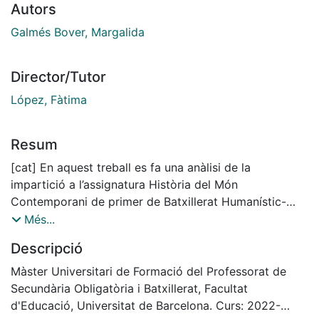
Autors
Galmés Bover, Margalida
Director/Tutor
López, Fàtima
Resum
[cat] En aquest treball es fa una anàlisi de la
impartició a l’assignatura Història del Món
Contemporani de primer de Batxillerat Humanístic-
Social d’una seqüència didàctica de l’època de la
Més...
Guerra Freda a partir de la interpretació d’obres d’art
Descripció
del període en qüestió amb l’objectiu de promoure
entre l’alumnat un aprenentatge interdisciplinari i
Màster Universitari de Formació del Professorat de
significatiu. A partir de l’elaboració d’aquesta
Secundària Obligatòria i Batxillerat, Facultat
seqüència didàctica, es crea un model per poder la
d'Educació, Universitat de Barcelona. Curs: 2022-