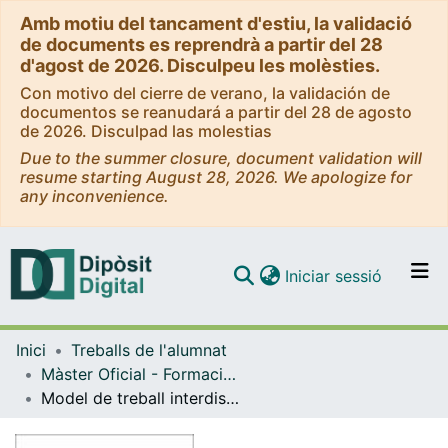
Amb motiu del tancament d'estiu, la validació
de documents es reprendrà a partir del 28
d'agost de 2026. Disculpeu les molèsties.
Con motivo del cierre de verano, la validación de
documentos se reanudará a partir del 28 de agosto
de 2026. Disculpad las molestias
Due to the summer closure, document validation will
resume starting August 28, 2026. We apologize for
any inconvenience.
(current)
Iniciar sessió
Comunitats i col·leccions
Inici
Treballs de l'alumnat
Navega per tot el DD
Màster Oficial - Formació del Professorat de Secundària Obligatòria i Batxillerat, Formació Professional i Ensenyament d'Idiomes
Com publicar
Model de treball interdisciplinari entre història i història de l’art a l’assignatura Història del Món Contemporani de primer de Batxillerat. Una proposta per augmentar la presència d’història de l’art a l’educació secundària
Contacte