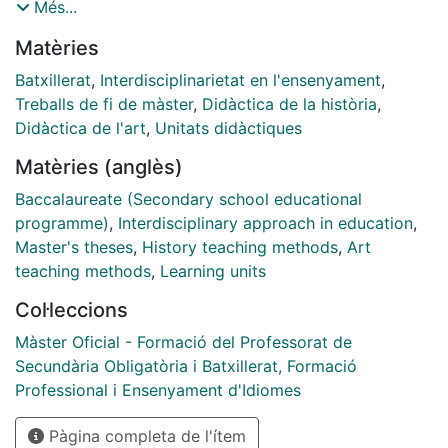
aplicar a altres episodis de la història i, amb
2023. Tutora: Fàtima López
Més...
adaptacions, a altres matèries d’Història de qualsevol
Matèries
altra curs de l’educació secundària.
[eng] In this work, an analysis is conducted on the
Batxillerat
,
Interdisciplinarietat en l'ensenyament
,
implementation of a didactic sequence in the subject
Treballs de fi de màster
,
Didàctica de la història
,
Contemporary World History of the first year of the
Didàctica de l'art
,
Unitats didàctiques
Humanities-Social Batxillerat. The sequence related to
Matèries (anglès)
the Cold War era and based on the interpretation of
artworks from that period, with the purpose of
Baccalaureate (Secondary school educational
promoting interdisciplinary and meaningful learning
programme)
,
Interdisciplinary approach in education
,
among students. Through the development of this
Master's theses
,
History teaching methods
,
Art
didactic sequence, a model is created to be applied to
teaching methods
,
Learning units
other historical episodes and, with adaptations, to
Col·leccions
other History subjects in any other grade level of
secondary education.
Màster Oficial - Formació del Professorat de
Secundària Obligatòria i Batxillerat, Formació
Professional i Ensenyament d'Idiomes
Pàgina completa de l'ítem