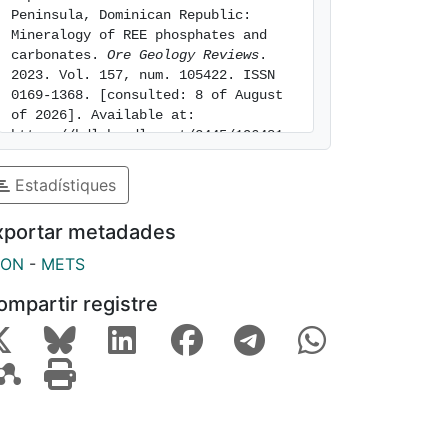
Peninsula, Dominican Republic: 
Mineralogy of REE phosphates and 
carbonates. 
Ore Geology Reviews
. 
2023. Vol. 157, num. 105422. ISSN 
0169-1368. [consulted: 8 of August 
of 2026]. Available at: 
https://hdl.handle.net/2445/196481
Estadístiques
xportar metadades
SON
-
METS
ompartir registre