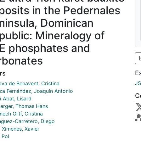
posits in the Pedernales
ninsula, Dominican
public: Mineralogy of
E phosphates and
rbonates
E
rs
J
ova de Benavent, Cristina
za Fernández, Joaquín Antonio
C
i Abat, Lisard
perger, Thomas Hans
ech Ortí, Cristina
guez-Carretero, Diego
t Ximenes, Xavier
 Pol