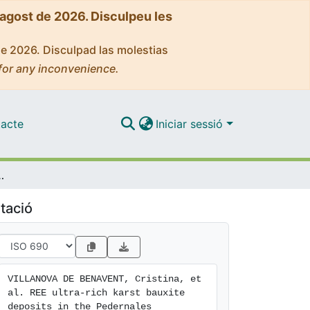
'agost de 2026. Disculpeu les
de 2026. Disculpad las molestias
for any inconvenience.
acte
Iniciar sessió
inican Republic: Mineralogy of REE phosphates and carbonates
tació
VILLANOVA DE BENAVENT, Cristina, et 
al. REE ultra-rich karst bauxite 
deposits in the Pedernales 