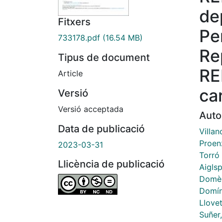
de
Fitxers
Pe
733178.pdf
(16.54 MB)
Re
Tipus de document
RE
Article
ca
Versió
Versió acceptada
Auto
Data de publicació
Villan
Proen
2023-03-31
Torró 
Llicència de publicació
Aigls
Domèn
Domín
Llove
Suñer,