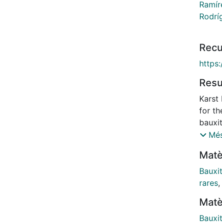
Ramíre
Rodrí
Recu
https
Res
Karst
for th
bauxi
Repub
Més
ore fr
Matè
and El
their
Bauxi
minera
rares
from 
Matè
where
REE, 
Bauxi