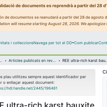
alidació de documents es reprendrà a partir del 28 d
ción de documentos se reanudará a partir del 28 de agosto 
ation will resume starting August 28, 2026. We apologize 
tats i col·leccions
Navega per tot el DD
Com publicar
Cont
rologia i Geologia Aplicada
Articles publicats en revistes (Mineralogia, Petrologia i Geologia Aplicada)
REE ultra-rich karst bauxite deposits in the Pedernales Peninsula, Dom
Ci
us plau utilitzeu sempre aquest identificador per
ar o enllaçar aquest document:
ps://hdl.handle.net/2445/196481
E ultra-rich karst bauxite