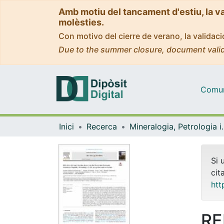
Amb motiu del tancament d'estiu, la v
molèsties.
Con motivo del cierre de verano, la valida
Due to the summer closure, document valid
Comuni
Inici
Recerca
Mineralogia, Pet
Si 
cit
htt
RE