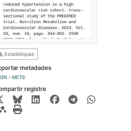
reduced hypertension in a high 
cardiovascular risk cohort. Cross-
sectional study of the PREDIMED 
trial. 
Nutrition Metabolism and 
Cardiovascular Diseases
. 2013. Vol. 
23, num. 10, pags. 944-952. ISSN 
0939-4753. [consulted: 8 of August 
of 2026]. Available at: 
https://hdl.handle.net/2445/53072
Estadístiques
xportar metadades
SON
-
METS
ompartir registre