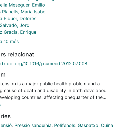
ella Meseguer, Emilio
Planells, María Isabel
a Piquer, Dolores
 Salvadó, Jordi
 Gracia, Enrique
a 10 més
rs relacionat
//dx.doi.org/10.1016/j.numecd.2012.07.008
um
tension is a major public health problem and a
ng cause of death and disability in both developed
eveloping countries, affecting onequarter of the
"s adult population. Our aim was to evaluate whether
...
onsumption of gazpacho, a Mediterranean
ries
able-based cold soup rich in phytochemicals, is
iated with lower blood pressure (BP) and/or reduced
tensió
,
Pressió sanguínia
,
Polifenols
,
Gaspatxo
,
Cuina