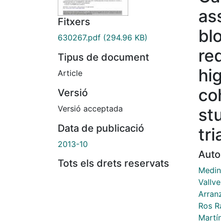
as
Fitxers
bl
630267.pdf
(294.96 KB)
re
Tipus de document
hi
Article
co
Versió
Versió acceptada
st
Data de publicació
tri
2013-10
Auto
Tots els drets reservats
Medin
Vallve
Arran
Ros R
Martí