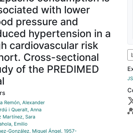
sociated with lower
ood pressure and
duced hypertension in a
gh cardiovascular risk
hort. Cross-sectional
udy of the PREDIMED
E
al
J
C
rs
a Remón, Alexander
rdú i Queralt, Anna
z Martínez, Sara
ahola, Emilio
nez-González, Miguel Ángel, 1957-