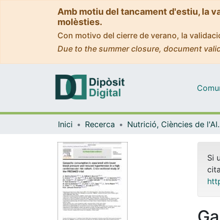
Amb motiu del tancament d'estiu, la v
molèsties.
Con motivo del cierre de verano, la valida
Due to the summer closure, document valid
Comuni
Inici
Recerca
Nutrició, Ciències
Si 
cit
htt
Ga