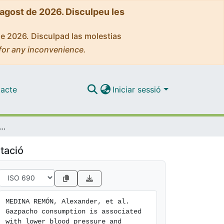
'agost de 2026. Disculpeu les
de 2026. Disculpad las molestias
for any inconvenience.
acte
Iniciar sessió
ssociated with lower blood pressure and reduced hypertension in a high cardiovascular risk cohort. Cross-sectional study of the PREDIMED trial
tació
MEDINA REMÓN, Alexander, et al. 
Gazpacho consumption is associated 
with lower blood pressure and 