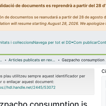
alidació de documents es reprendrà a partir del 28 d
ción de documentos se reanudará a partir del 28 de agosto 
ation will resume starting August 28, 2026. We apologize 
tats i col·leccions
Navega per tot el DD
Com publicar
Cont
 de l'Alimentació i Gastronomia
Articles publicats en revistes (Nutrició, Ciències de l'Alimentació i Gastronomia)
Gazpacho consumption is a
Ci
us plau utilitzeu sempre aquest identificador per
ar o enllaçar aquest document:
ps://hdl.handle.net/2445/53072
zpacho consumption is