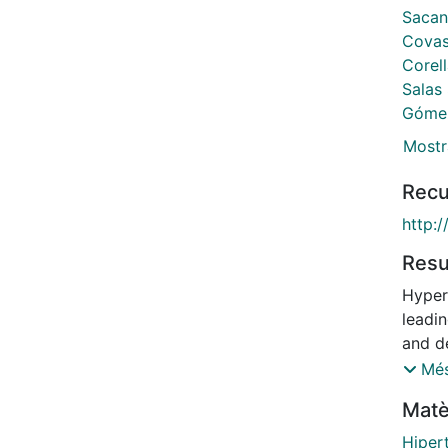
Sacan
Covas 
Corell
Salas
Gómez
Mostr
Recu
http:
Res
Hyper
leadi
and d
world
Més
the c
Matè
veget
assoc
Hiper