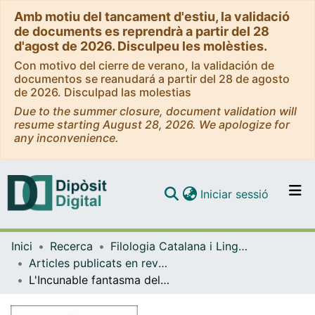
Amb motiu del tancament d'estiu, la validació
de documents es reprendrà a partir del 28
d'agost de 2026. Disculpeu les molèsties.
Con motivo del cierre de verano, la validación de
documentos se reanudará a partir del 28 de agosto
de 2026. Disculpad las molestias
Due to the summer closure, document validation will
resume starting August 28, 2026. We apologize for
any inconvenience.
(current)
Iniciar sessió
Comunitats i col·leccions
Inici
Recerca
Filologia Catalana i Lingüística General
Navega per tot el DD
Articles publicats en revistes (Filologia Catalana i Lingüística General)
Com publicar
L'Incunable fantasma del Llibre del coc de mestre Robert (Toledo, 1477)
Contacte