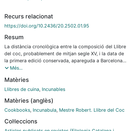
Recurs relacionat
https://doi.org/10.2436/20.2502.01.95
Resum
La distància cronològica entre la composició del Llibre
del coc, probablement de mitjan segle XV, i la data de
la primera edició conservada, apareguda a Barcelona
el 1520, ha generat diverses especulacions respecte a
Més...
la composició i la transmissió d'aquest llibre de cuina,
Matèries
entre les quals l'existència d'una edició incunable
pretesament impresa a Toledo el 1477. L'article
Llibres de cuina
,
Incunables
analitza l'origen d'aquesta possible edició i conclou
Matèries (anglès)
que es tracta d'una confusió bibliogràfica i no pas
d'una edició que, efectivament, hagués arribat a
Cookbooks
,
Incunabula
,
Mestre Robert. Llibre del Coc
imprimir-se mai.
Col·leccions
Articles publicats en revistes (Filologia Catalana i