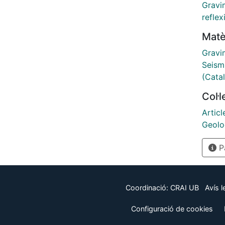
avimét
Gravim
sísmic
reflex
Matè
Gravi
Seism
(Catal
Col·
Articl
Geolo
Pà
Coordinació:
CRAI UB
Avís l
Configuració de cookies