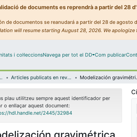
alidació de documents es reprendrà a partir del 28 d
ción de documentos se reanudará a partir del 28 de agosto 
ation will resume starting August 28, 2026. We apologize 
tats i col·leccions
Navega per tot el DD
Com publicar
Cont
rologia i Geologia Aplicada
Articles publicats en revistes (Mineralogia, Petrologia i Geologia Aplicada)
Modelización gravimétric
Ci
us plau utilitzeu sempre aquest identificador per
ar o enllaçar aquest document:
ps://hdl.handle.net/2445/32984
delización gravimétrica