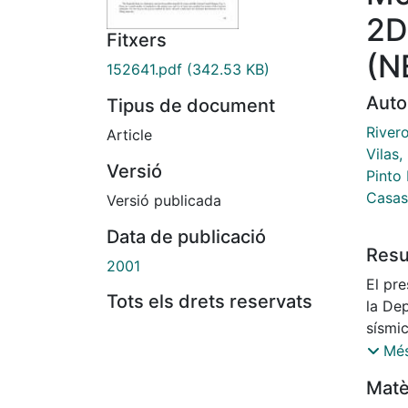
2D
Fitxers
(N
152641.pdf
(342.53 KB)
Auto
Tipus de document
Rivero
Article
Vilas,
Versió
Pinto 
Casas 
Versió publicada
Data de publicació
Res
2001
El pre
Tots els drets reservats
la De
sísmic
esta f
Més
poder
Matè
materi