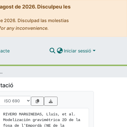
'agost de 2026. Disculpeu les
de 2026. Disculpad las molestias
for any inconvenience.
acte
Iniciar sessió
a 2D de la fosa de l'Empordà (NE de la Península Ibérica)
tació
RIVERO MARGINEDAS, Lluís, et al. 
Modelización gravimétrica 2D de la 
fosa de l'Empordà (NE de la 