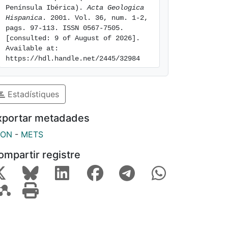
Península Ibérica). 
Acta Geologica 
Hispanica
. 2001. Vol. 36, num. 1-2, 
pags. 97-113. ISSN 0567-7505. 
[consulted: 9 of August of 2026]. 
Available at: 
https://hdl.handle.net/2445/32984
Estadístiques
xportar metadades
SON
-
METS
ompartir registre