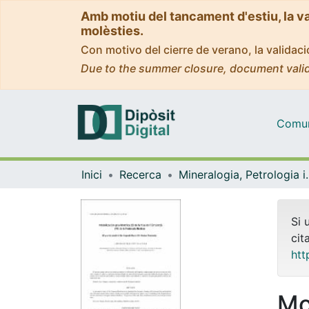
Amb motiu del tancament d'estiu, la v
molèsties.
Con motivo del cierre de verano, la valida
Due to the summer closure, document valid
Comuni
Inici
Recerca
Mineralogia, Pet
Si 
cit
htt
Mo