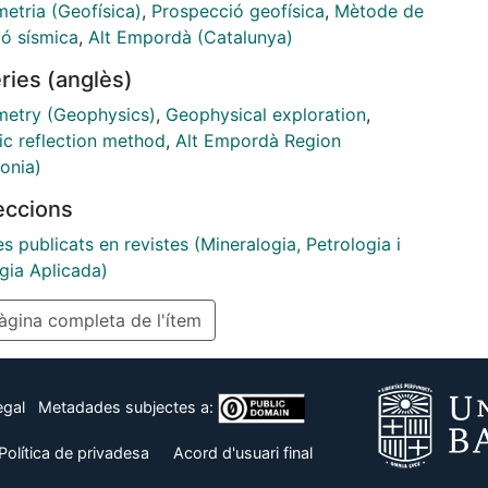
ricos 2D paralelos a los principales perfiles
etria (Geofísica)
,
Prospecció geofísica
,
Mètode de
os existentes en la zona.
ió sísmica
,
Alt Empordà (Catalunya)
ries (anglès)
metry (Geophysics)
,
Geophysical exploration
,
ic reflection method
,
Alt Empordà Region
onia)
leccions
es publicats en revistes (Mineralogia, Petrologia i
gia Aplicada)
gina completa de l'ítem
egal
Metadades subjectes a:
Política de privadesa
Acord d'usuari final