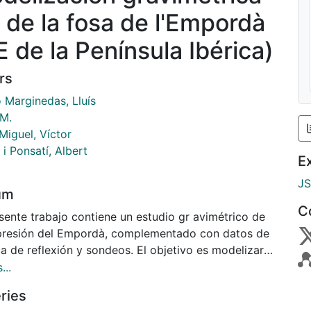
 de la fosa de l'Empordà
E de la Península Ibérica)
rs
 Marginedas, Lluís
 M.
Miguel, Víctor
i Ponsatí, Albert
E
J
um
C
sente trabajo contiene un estudio gr avimétrico de
presión del Empordà, complementado con datos de
a de reflexión y sondeos. El objetivo es modelizar
osa utilizando las anomalías de la gravedad, para
...
 deducir la estructura neógena y la potencia de los
ries
ales que la rellenan. Se han realizado modelos gr