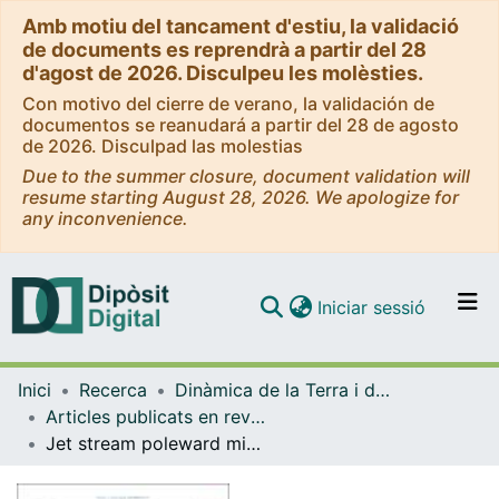
Amb motiu del tancament d'estiu, la validació
de documents es reprendrà a partir del 28
d'agost de 2026. Disculpeu les molèsties.
Con motivo del cierre de verano, la validación de
documentos se reanudará a partir del 28 de agosto
de 2026. Disculpad las molestias
Due to the summer closure, document validation will
resume starting August 28, 2026. We apologize for
any inconvenience.
(current)
Iniciar sessió
Comunitats i col·leccions
Inici
Recerca
Dinàmica de la Terra i de l'Oceà
Navega per tot el DD
Articles publicats en revistes (Dinàmica de la Terra i l'Oceà)
Com publicar
Jet stream poleward migration leads to marine primary production decrease
Contacte