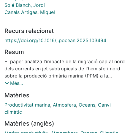
Solé Blanch, Jordi
Canals Artigas, Miquel
Recurs relacionat
https://doi.org/10.1016/j.pocean.2025.103494
Resum
El paper analitza l'impacte de la migració cap al nord
dels corrents en jet subtropicals de l'hemisferi nord
sobre la producció primària marina (PPM) a la
Mediterrània nord-occidental. Analitzant més de dues
Més...
dècades de dades (2000-2023), els autors estableixen
Matèries
una relació directa entre la posició latitudinal dels
corrents en jet i la variabilitat de la PPM a la zona
Productivitat marina
,
Atmosfera
,
Oceans
,
Canvi
d'estudi. S'ha observat una migració cap al nord
climàtic
d'aproximadament 75 km durant el període d'estudi,
Matèries (anglès)
que coincideix amb una disminució constant de les
concentracions de clorofil·la, amb una reducció del