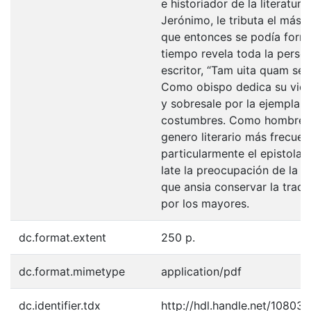
e historiador de la literatura
Jerónimo, le tributa el más 
que entonces se podía form
tiempo revela toda la perso
escritor, “Tam uita quam ser
Como obispo dedica su vida
y sobresale por la ejemplari
costumbres. Como hombre cu
genero literario más frecuen
particularmente el epistolar
late la preocupación de la 
que ansia conservar la tradic
por los mayores.
dc.format.extent
250 p.
dc.format.mimetype
application/pdf
dc.identifier.tdx
http://hdl.handle.net/10803