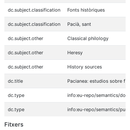
dc.subject.classification
Fonts històriques
dc.subject.classification
Pacià, sant
dc.subject.other
Classical philology
dc.subject.other
Heresy
dc.subject.other
History sources
dc.title
Pacianea: estudios sobre fu
dc.type
info:eu-repo/semantics/doct
dc.type
info:eu-repo/semantics/publ
Fitxers