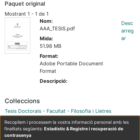
Paquet original
Mostrant
1 - 1 de 1
Nom:
Desc
AAA_TESIS.pdf
arreg
ar
Mida:
51.98 MB
Format:
Adobe Portable Document
Format
Descripció:
Col·leccions
Tesis Doctorals - Facultat - Filosofia i Lletres
Recopilem i processem la vostra informació personal amb les
finalitats següents:
Estadístic & Registre i recuperació de
Coordinació:
CRAI UB
Avís legal
Metadades
subjectes a:
contrasenya