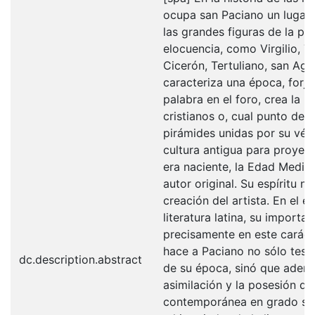
ocupa san Paciano un lugar 
las grandes figuras de la poe
elocuencia, como Virgilio, T
Cicerón, Tertuliano, san Agu
caracteriza una época, forja 
palabra en el foro, crea la l
cristianos o, cual punto de 
pirámides unidas por su vért
cultura antigua para proyect
era naciente, la Edad Media
autor original. Su espíritu no
creación del artista. En el e
literatura latina, su importan
precisamente en este caráct
hace a Paciano no sólo test
dc.description.abstract
de su época, sinó que ademá
asimilación y la posesión de 
contemporánea en grado sup