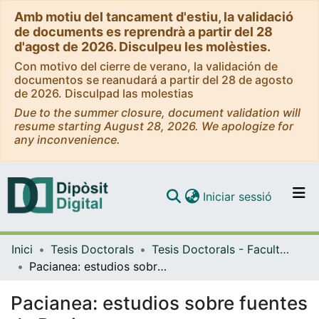
Amb motiu del tancament d'estiu, la validació
de documents es reprendrà a partir del 28
d'agost de 2026. Disculpeu les molèsties.
Con motivo del cierre de verano, la validación de
documentos se reanudará a partir del 28 de agosto
de 2026. Disculpad las molestias
Due to the summer closure, document validation will
resume starting August 28, 2026. We apologize for
any inconvenience.
(current)
Iniciar sessió
Comunitats i col·leccions
Inici
Tesis Doctorals
Tesis Doctorals - Facultat - Filosofia i Lletres
Navega per tot el DD
Pacianea: estudios sobre fuentes de Paciano
Com publicar
Pacianea: estudios sobre fuentes
Contacte