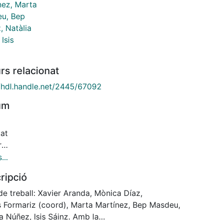
nez, Marta
u, Bep
, Natàlia
 Isis
rs relacionat
//hdl.handle.net/2445/67092
um
tat
r
estes
...
cies”,
ripció
car
e treball: Xavier Aranda, Mònica Díaz,
s Formariz (coord), Marta Martínez, Bep Masdeu,
a Núñez, Isis Sáinz. Amb la