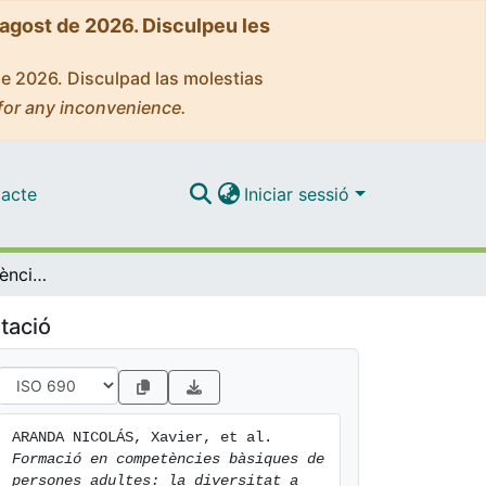
'agost de 2026. Disculpeu les
de 2026. Disculpad las molestias
for any inconvenience.
acte
Iniciar sessió
Formació en competències bàsiques de persones adultes: la diversitat a l’aula 2. L’essència o allò que queda després de treure el superflu (II), amb una mostra d’activitats cooperatives i bibliografia comentada
tació
ARANDA NICOLÁS, Xavier, et al. 
Formació en competències bàsiques de 
persones adultes: la diversitat a 