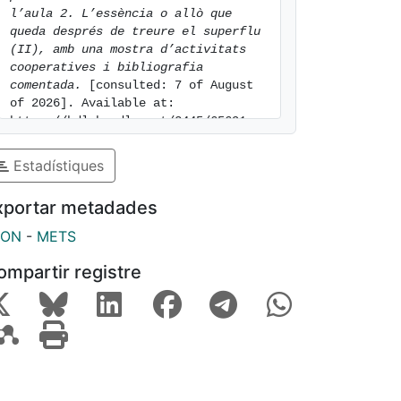
l’aula 2. L’essència o allò que 
queda després de treure el superflu 
(II), amb una mostra d’activitats 
cooperatives i bibliografia 
comentada.
 [consulted: 7 of August 
of 2026]. Available at: 
https://hdl.handle.net/2445/65691
Estadístiques
xportar metadades
SON
-
METS
ompartir registre