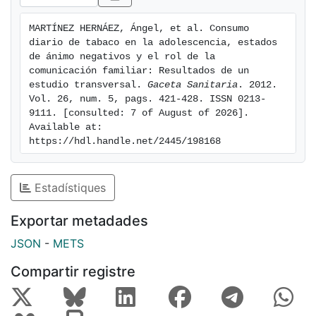
comprobamos que el efecto se reduce, aunque no se
anula. Vivir en una familia reconstituida es un factor de
MARTÍNEZ HERNÁEZ, Ángel, et al. Consumo 
riesgo de consumo diario entre los chicos (OR =
diario de tabaco en la adolescencia, estados 
2,988). Conclusiones: A igualdad de estados de ánimo,
de ánimo negativos y el rol de la 
la comunicación intergeneracional atenúa el riesgo de
comunicación familiar: Resultados de un 
estudio transversal. 
Gaceta Sanitaria
. 2012. 
consumo diario de tabaco entre los/las adolescentes.
Vol. 26, num. 5, pags. 421-428. ISSN 0213-
Las intervenciones de prevención y deshabituación
9111. [consulted: 7 of August of 2026]. 
tabáquica que incluyan este tipo de factores pueden
Available at: 
ser más efectivas.
https://hdl.handle.net/2445/198168
Estadístiques
Exportar metadades
JSON
-
METS
Compartir registre