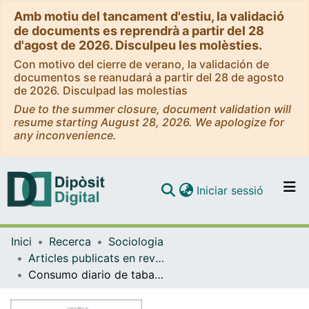
Amb motiu del tancament d'estiu, la validació
de documents es reprendrà a partir del 28
d'agost de 2026. Disculpeu les molèsties.
Con motivo del cierre de verano, la validación de
documentos se reanudará a partir del 28 de agosto
de 2026. Disculpad las molestias
Due to the summer closure, document validation will
resume starting August 28, 2026. We apologize for
any inconvenience.
(current)
Iniciar sessió
Comunitats i col·leccions
Inici
Recerca
Sociologia
Navega per tot el DD
Articles publicats en revistes (Sociologia)
Com publicar
Consumo diario de tabaco en la adolescencia, estados de ánimo negativos y el rol de la comunicación familiar: Resultados de un estudio transversal
Contacte