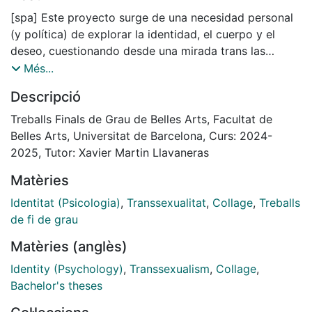
[spa] Este proyecto surge de una necesidad personal
(y política) de explorar la identidad, el cuerpo y el
deseo, cuestionando desde una mirada trans las
estructuras normativas que definen el arte, el género y
Més...
la sexualidad. A través de una práctica artística
Descripció
multidisciplinar ̶que fusiona el collage y la instalación
escultórica -abordo la experiencia del deseo desde lo
Treballs Finals de Grau de Belles Arts, Facultat de
trans, lo íntimo y lo afectivo, proponiendo una
Belles Arts, Universitat de Barcelona, Curs: 2024-
reflexión crítica sobre los dispositivos de control
2025, Tutor: Xavier Martin Llavaneras
emocional y social que subjetivan nuestros cuerpos e
Matèries
identidades. En este escrito, conceptos como la “rabia
trans”, la “mirada” o el “passing” se entrelazan con
Identitat (Psicologia)
,
Transsexualitat
,
Collage
,
Treballs
referencias teóricas queer de Karen Barad, Susan
de fi de grau
Stryker, Paul B. Preciado y María Rosón, para construir
Matèries (anglès)
una contra-narrativa visual y espacial. Mi propuesta
consiste en convertir la metodologíade la apropiación
Identity (Psychology)
,
Transsexualism
,
Collage
,
en una herramienta para resignificar imágenes,
Bachelor's theses
materiales y arquitecturas desde una perspectiva