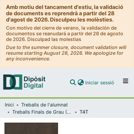
Amb motiu del tancament d'estiu, la validació
de documents es reprendrà a partir del 28
d'agost de 2026. Disculpeu les molèsties.
Con motivo del cierre de verano, la validación de
documentos se reanudará a partir del 28 de agosto
de 2026. Disculpad las molestias
Due to the summer closure, document validation will
resume starting August 28, 2026. We apologize for
any inconvenience.
(current)
Iniciar sessió
Comunitats i col·leccions
Inici
Treballs de l'alumnat
Navega per tot el DD
Treballs Finals de Grau (TFG) - Belles Arts
T4T
Com publicar
Contacte