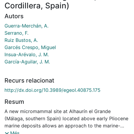
Cordillera, Spain)
Autors
Guerra-Merchán, A.
Serrano, F.
Ruiz Bustos, A.
Garcés Crespo, Miguel
Insua-Arévalo, J. M.
García-Aguilar, J. M.
Recurs relacionat
http://dx.doi.org/10.3989/egeol.40875.175
Resum
A new micromammal site at Alhaurín el Grande
(Málaga, southern Spain) located above early Pliocene
marine deposits allows an approach to the marine-
continental correlation for this age. The early Pliocene
Més...