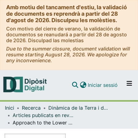
Amb motiu del tancament d'estiu, la validació
de documents es reprendrà a partir del 28
d'agost de 2026. Disculpeu les molèsties.
Con motivo del cierre de verano, la validación de
documentos se reanudará a partir del 28 de agosto
de 2026. Disculpad las molestias
Due to the summer closure, document validation will
resume starting August 28, 2026. We apologize for
any inconvenience.
(current)
Iniciar sessió
Comunitats i col·leccions
Inici
Recerca
Dinàmica de la Terra i de l'Oceà
Navega per tot el DD
Articles publicats en revistes (Dinàmica de la Terra i l'Oceà)
Com publicar
Approach to the Lower Pliocene marine-continental correlation from southern Spain. The micrommamal site of Alhaurín el Grande-1 (Málaga Basin, Betic Cordillera, Spain)
Contacte