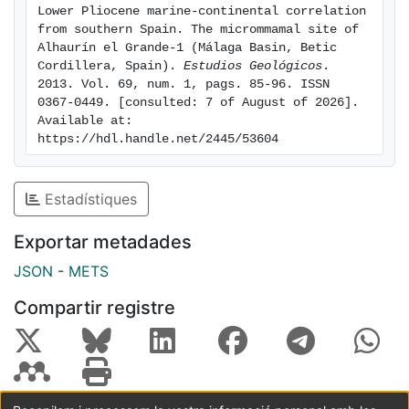
that the micromammal bed must be located between
Lower Pliocene marine-continental correlation 
the normal geomagnetic subchron C3n3n (4.89-4.80
from southern Spain. The micrommamal site of 
Ma) and the subchron C3n2n (4.63-4.49 Ma), limiting
Alhaurín el Grande-1 (Málaga Basin, Betic 
Cordillera, Spain). 
Estudios Geológicos
. 
the age of this site to the late part of the early
2013. Vol. 69, num. 1, pags. 85-96. ISSN 
Zanclean.
0367-0449. [consulted: 7 of August of 2026]. 
Available at: 
https://hdl.handle.net/2445/53604
Estadístiques
Exportar metadades
JSON
-
METS
Compartir registre