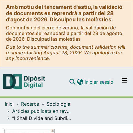
Amb motiu del tancament d'estiu, la validació
de documents es reprendrà a partir del 28
d'agost de 2026. Disculpeu les molèsties.
Con motivo del cierre de verano, la validación de
documentos se reanudará a partir del 28 de agosto
de 2026. Disculpad las molestias
Due to the summer closure, document validation will
resume starting August 28, 2026. We apologize for
any inconvenience.
(current)
Iniciar sessió
Comunitats i col·leccions
Inici
Recerca
Sociologia
Navega per tot el DD
Articles publicats en revistes (Sociologia)
Com publicar
“I Shall Divide and Subdivide Power”: The Fiduciary Conception of Sovereignty in Francisco Pi y Margall’s Republican Federal Project
Contacte