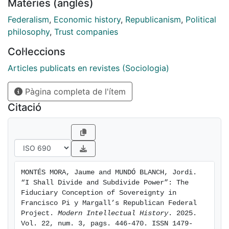
Matèries (anglès)
of Pimargalian federal republican thought is based on
a fiduciary conception of sovereignty, which is
Federalism
,
Economic history
,
Republicanism
,
Political
grounded in a recovery of the language of
philosophy
,
Trust companies
revolutionary natural law. (...)
Col·leccions
Articles publicats en revistes (Sociologia)
Pàgina completa de l'ítem
Citació
MONTÉS MORA, Jaume and MUNDÓ BLANCH, Jordi. 
“I Shall Divide and Subdivide Power”: The 
Fiduciary Conception of Sovereignty in 
Francisco Pi y Margall’s Republican Federal 
Project. 
Modern Intellectual History
. 2025. 
Vol. 22, num. 3, pags. 446-470. ISSN 1479-