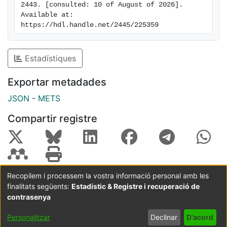
2443. [consulted: 10 of August of 2026]. 
Available at: 
https://hdl.handle.net/2445/225359
Estadístiques
Exportar metadades
JSON
-
METS
Compartir registre
Recopilem i processem la vostra informació personal amb les
finalitats següents:
Estadístic & Registre i recuperació de
Coordinació:
CRAI UB
Avís legal
Metadades
subjectes a:
contrasenya
Configuració
Política de
Acord
Personalitzar
Declinar
D'acord
de cookies
privadesa
d'usuari