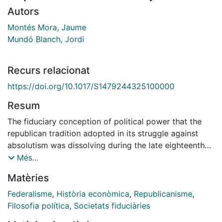
Autors
Montés Mora, Jaume
Mundó Blanch, Jordi
Recurs relacionat
https://doi.org/10.1017/S1479244325100000
Resum
The fiduciary conception of political power that the
republican tradition adopted in its struggle against
absolutism was dissolving during the late eighteenth
century and the nineteenth. However, in the mid-
Més...
nineteenth century, some attempts appeared that
Matèries
represent a reemergence of the fiduciary democratic
(or proto-democratic) scheme. One of them was the
Federalisme
,
Història econòmica
,
Republicanisme
,
case of Spanish federalism and its greatest exponent,
Filosofia política
,
Societats fiduciàries
Francisco Pi y Margall. This article shows that the core