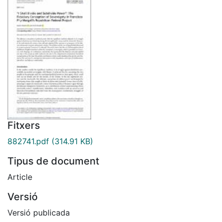
Fitxers
882741.pdf
(314.91 KB)
Tipus de document
Article
Versió
Versió publicada