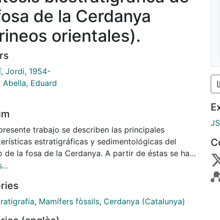
 fosa de la Cerdanya
rineos orientales).
rs
, Jordi, 1954-
i Abella, Eduard
E
um
J
presente trabajo se describen las principales
erísticas estratigráficas y sedimentológicas del
C
o de la fosa de la Cerdanya. A partir de éstas se han
enciado dos unidades: la Unidad Neógena Inferior y
...
idad Neógena Superior que reflejan dos situaciones
ries
icas diferentes. La Unidad Inferior corresponde al
do de formación y posterior evolución de la fosa
ratigrafia
,
Mamífers fòssils
,
Cerdanya (Catalunya)
l movimiento direccional de la falla NE-SW de la