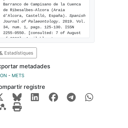
Barranco de Campisano de la Cuenca 
de Ribesalbes-Alcora (Araia 
d'Alcora, Castelló, España). 
Spanish 
Journal of Palaeontology
. 2019. Vol. 
34, num. 1, pags. 125-130. ISSN 
2255-0550. [consulted: 7 of August 
of 2026]. Available at: 
https://hdl.handle.net/2445/143328
Estadístiques
xportar metadades
SON
-
METS
ompartir registre