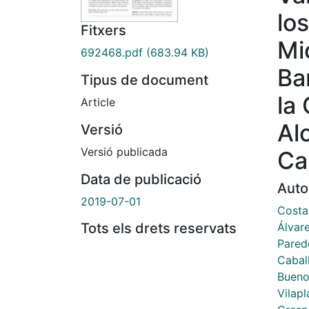
lo
Fitxers
Mi
692468.pdf
(683.94 KB)
Ba
Tipus de document
la
Article
Al
Versió
Versió publicada
Ca
Data de publicació
Auto
2019-07-01
Costa
Álvar
Tots els drets reservats
Pared
Cabal
Bueno
Vilap