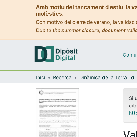
Amb motiu del tancament d'estiu, la v
molèsties.
Con motivo del cierre de verano, la valida
Due to the summer closure, document valid
Comuni
Inici
Recerca
Dinàmica de la Terra i
Si 
cit
htt
Va