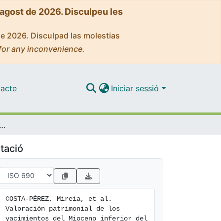
'agost de 2026. Disculpeu les
de 2026. Disculpad las molestias
for any inconvenience.
acte
Iniciar sessió
e los yacimientos del Mioceno inferior del Barranco de Campisano de la Cuenca de Ribesalbes-Alcora (Araia d'Alcora, Castelló, España)
tació
COSTA-PÉREZ, Mireia, et al. 
Valoración patrimonial de los 
yacimientos del Mioceno inferior del 