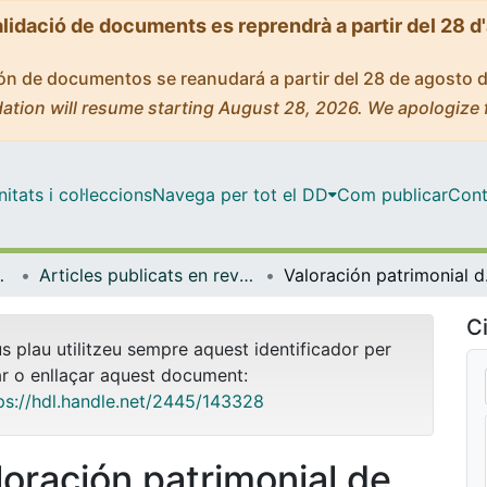
alidació de documents es reprendrà a partir del 28 d
ción de documentos se reanudará a partir del 28 de agosto 
ation will resume starting August 28, 2026. We apologize 
tats i col·leccions
Navega per tot el DD
Com publicar
Cont
 de l'Oceà
Articles publicats en revistes (Dinàmica de la Terra i l'Oceà)
Valoración patrimonial d
Ci
us plau utilitzeu sempre aquest identificador per
ar o enllaçar aquest document:
ps://hdl.handle.net/2445/143328
loración patrimonial de