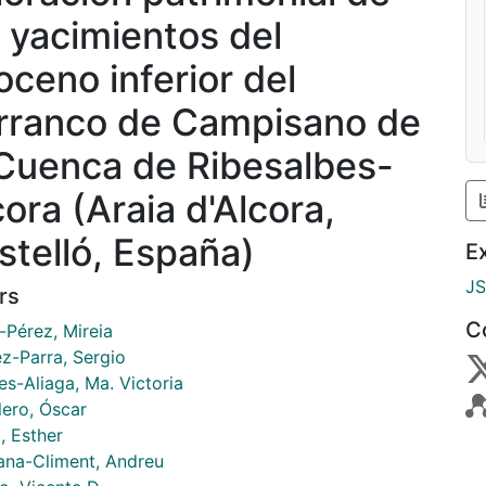
s yacimientos del
oceno inferior del
rranco de Campisano de
 Cuenca de Ribesalbes-
cora (Araia d'Alcora,
stelló, España)
E
J
rs
C
-Pérez, Mireia
ez-Parra, Sergio
es-Aliaga, Ma. Victoria
lero, Óscar
, Esther
lana-Climent, Andreu