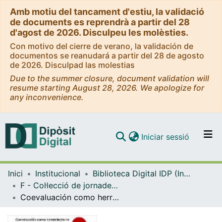
Amb motiu del tancament d'estiu, la validació
de documents es reprendrà a partir del 28
d'agost de 2026. Disculpeu les molèsties.
Con motivo del cierre de verano, la validación de
documentos se reanudará a partir del 28 de agosto
de 2026. Disculpad las molestias
Due to the summer closure, document validation will
resume starting August 28, 2026. We apologize for
any inconvenience.
(current)
Iniciar sessió
Comunitats i col·leccions
Inici
Institucional
Biblioteca Digital IDP (Institut de Desenvolupament Professional)
Navega per tot el DD
F - Col·lecció de jornades, congressos i simposis (IDP)
Com publicar
Coevaluación como herramienta de desarrollo del pensamiento crítico
Contacte