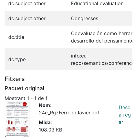
dc.subject.other
Educational evaluation
dc.subject.other
Congresses
Coevaluación como herrami
dc.title
desarrollo del pensamiento c
info:eu-
dc.type
repo/semantics/conference
Fitxers
Paquet original
Mostrant
1 - 1 de 1
Nom:
Desc
24e_RgzFerreiroJavier.pdf
arreg
ar
Mida:
108.03 KB