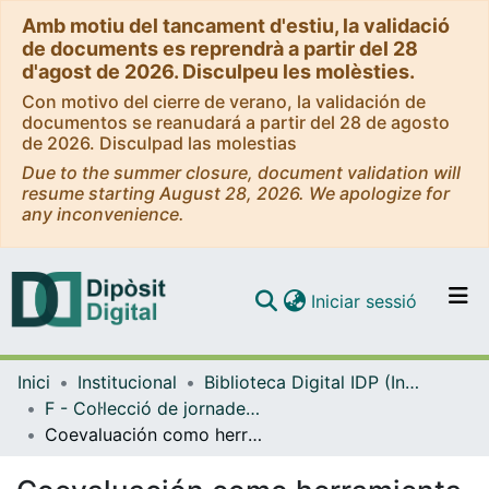
Amb motiu del tancament d'estiu, la validació
de documents es reprendrà a partir del 28
d'agost de 2026. Disculpeu les molèsties.
Con motivo del cierre de verano, la validación de
documentos se reanudará a partir del 28 de agosto
de 2026. Disculpad las molestias
Due to the summer closure, document validation will
resume starting August 28, 2026. We apologize for
any inconvenience.
(current)
Iniciar sessió
Comunitats i col·leccions
Inici
Institucional
Biblioteca Digital IDP (Institut de Desenvolupament Professional)
Navega per tot el DD
F - Col·lecció de jornades, congressos i simposis (IDP)
Com publicar
Coevaluación como herramienta de desarrollo del pensamiento crítico
Contacte