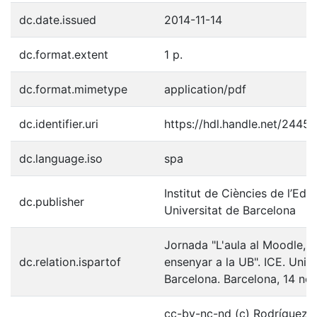
dc.date.issued
2014-11-14
dc.format.extent
1 p.
dc.format.mimetype
application/pdf
dc.identifier.uri
https://hdl.handle.net/2445
dc.language.iso
spa
Institut de Ciències de l’Edu
dc.publisher
Universitat de Barcelona
Jornada "L'aula al Moodle, a
dc.relation.ispartof
ensenyar a la UB". ICE. Unive
Barcelona. Barcelona, 14 no
cc-by-nc-nd (c) Rodríguez-Fe