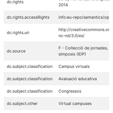
dc.rights
2014
dc.rights.accessRights
info:eu-repo/semantics/ope
http://creativecommons.org/
dc.rights.uri
nc-nd/3.0/es/
F - Col·lecció de jornades, c
dc.source
simposis (IDP)
dc.subject.classification
Campus virtuals
dc.subject.classification
Avaluació educativa
dc.subject.classification
Congressos
dc.subject.other
Virtual campuses