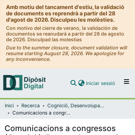
Amb motiu del tancament d'estiu, la validació
de documents es reprendrà a partir del 28
d'agost de 2026. Disculpeu les molèsties.
Con motivo del cierre de verano, la validación de
documentos se reanudará a partir del 28 de agosto
de 2026. Disculpad las molestias
Due to the summer closure, document validation will
resume starting August 28, 2026. We apologize for
any inconvenience.
(current)
Iniciar sessió
Comunitats i col·leccions
Inici
Recerca
Cognició, Desenvolupament i Psicologia de l'Educació
Navega per tot el DD
Comunicacions a congressos (Cognició, Desenvolupament i Psicologia de l'Educació)
Com publicar
Comunicacions a congressos
Contacte