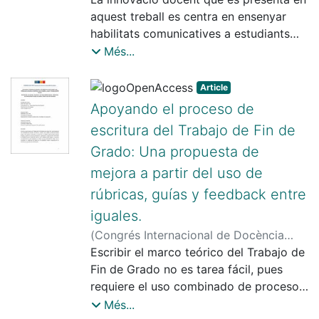
proceso
Minguela, Marta
aquest treball es centra en ensenyar
;
Onrubia Goñi, Javier
;
Lou Moreno, Ana
habilitats comunicatives a estudiants
;
Roca Carretero,
Begoña
d’assignatures sobre l’àmbit
;
Membrive, Antonio
;
Merino
Més...
Rubio, Iris
professional del psicòleg escolar en
Grau i Màster. En aquesta innovació es
Article
van incloure activitats d’identificació i
Apoyando el proceso de
ús de recursos discursius, i de reflexió
escritura del Trabajo de Fin de
sobre aquest ús, en el marc de tasques
Grado: Una propuesta de
“autèntiques” de les dues assignatures
implicades. La valoració de l’experiència
mejora a partir del uso de
per part de professorat i alumnat és
rúbricas, guías y feedback entre
positiva. Es destaquen especialment les
iguales.
activitats d’ús de recursos discursius en
(
Congrés Internacional de Docència
situacions de role-playing, i la reflexió
Universitària i Innovació (CIDUI)
Escribir el marco teórico del Trabajo de
,
2025
)
posterior. Els resultats d’aprenentatge
Nadal Escolà, Esther
Fin de Grado no es tarea fácil, pues
;
Minguela, Marta
;
dels i les estudiants són igualment
Villarroel, Constanza
requiere el uso combinado de procesos
positius.
de lectura y escritura para realizar un
Més...