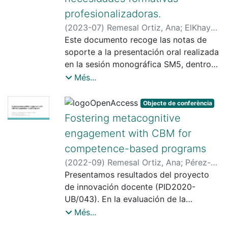
previo o máster previo).
profesionalizadoras.
(
2023-07
)
Remesal Ortiz, Ana
;
ElKhayat,
Maryam
Este documento recoge las notas de
;
Fierro, José Daniel
;
Pérez-
Sedano, Esther
soporte a la presentación oral realizada
en la sesión monográfica SM5, dentro
del congreso CIDUI-2023. En la sesión
Més...
aportamos reflexiones acerca de la alta
utilidad que identificamos en el sistema
Objecte de conferència
CBM como herramienta diagnóstica y
Fostering metacognitive
sobre todo auto-diagnóstica para el
engagement with CBM for
propio estudiantado, con miras a
competence-based programs
desarrollar competencias profesionales
de toma de decisiones fundamentadas.
(
2022-09
)
Remesal Ortiz, Ana
;
Pérez-
Sedano, Esther
Presentamos resultados del proyecto
;
ElKhayat, Maryam
;
Fierro, José Daniel
de innovación docente (PID2020-
UB/043). En la evaluación de la
experiencia por parte del estudiantado
Més...
(cohorte completa del máster de