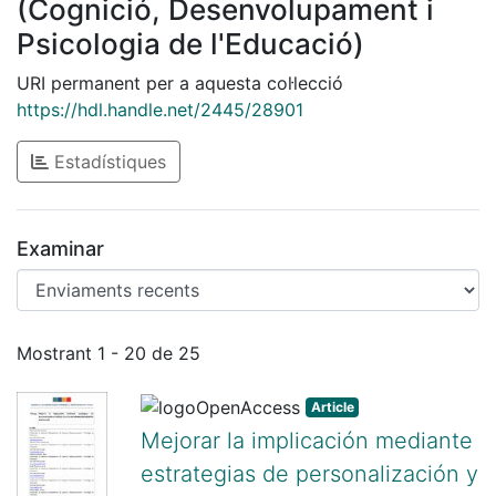
(Cognició, Desenvolupament i
Psicologia de l'Educació)
URI permanent per a aquesta col·lecció
https://hdl.handle.net/2445/28901
Estadístiques
Examinar
Enviaments recents
Mostrant
1 - 20 de 25
Article
Mejorar la implicación mediante
estrategias de personalización y