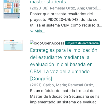
master students.
alumnado participante.
(
2020-08
)
Remesal Ortiz, Ana
;
Carbó,
Maria
Poster que presenta resultados del
;
Oller, Judith
;
Vega, Fàtima
;
Alvarez-Brinquis, Mireya
proyecto PID2020-UB/043, donde se
;
Pérez-
Clemente, Gemma
utiliza el sistema CBM como recurso de
;
Gri, Tania
;
Torres,
María Teresa
ayuda al aprendizaje autorregulado por
;
Talavera, Claudia
Més...
parte de una cohorte completa de
estudiantes del máster de formación del
Objecte de conferència
profesorado de educación secundaria.
Estrategias para la implicación
Los resultados muestran mejora en el
del estudiante mediante la
los resultados de aprendizaje del pre-
evaluación inicial basada en
test al post-test, de la autoconfianza,
además de una valoración positiva por
CBM. La voz del alumnado
parte de los estudiantes.
[Congrés]
(
2021
)
Carbó, Maria
;
Remesal Ortiz,
Ana
En un módulo de materia troncal del
;
Oller, Judith
;
Vega, Fàtima
;
Torres,
María Teresa
Máster de Educación Secundaria se ha
;
Talavera, Claudia
;
Pérez-
Clemente, Gemma
implementado un sistema de evaluación
;
Gri, Tania
;
Alvarez-