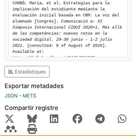
CARBÓ, Maria, et al. Estrategias para la 
implicación del estudiante mediante la 
evaluación inicial basada en CBM. La voz del 
alumnado [Congrés]. 
Comunicació a: XI 
Simposio Internacional CIDUI 2020+1. Más allà 
de las competèncias: nuevos retos en la 
sociedad digital. 29-30 junio - 1-2 julio 
2021
. [consulted: 8 of August of 2026]. 
Available at: 
https://hdl.handle.net/2445/201269
Estadístiques
Exportar metadades
JSON
-
METS
Compartir registre