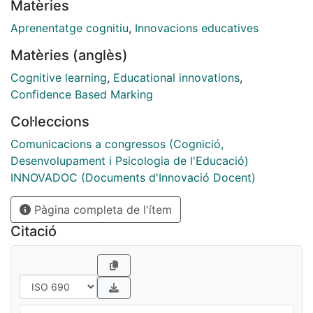
Matèries
de los estudiantes.
Aprenentatge cognitiu
,
Innovacions educatives
Matèries (anglès)
Cognitive learning
,
Educational innovations
,
Confidence Based Marking
Col·leccions
Comunicacions a congressos (Cognició,
Desenvolupament i Psicologia de l'Educació)
INNOVADOC (Documents d'Innovació Docent)
Pàgina completa de l'ítem
Citació