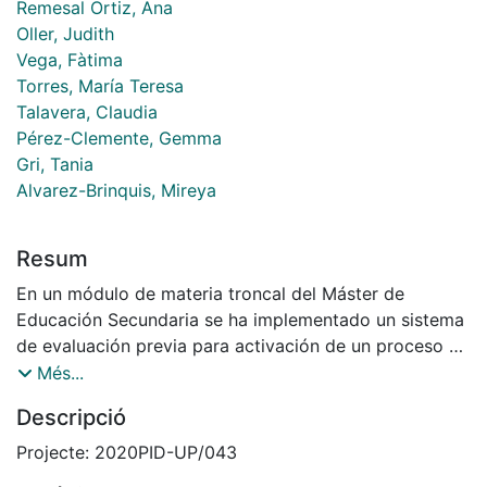
Remesal Ortiz, Ana
Oller, Judith
Vega, Fàtima
Torres, María Teresa
Talavera, Claudia
Pérez-Clemente, Gemma
Gri, Tania
Alvarez-Brinquis, Mireya
Resum
En un módulo de materia troncal del Máster de
Educación Secundaria se ha implementado un sistema
de evaluación previa para activación de un proceso de
aprendizaje autorregulado, con una muestra de 452
Més...
estudiantes (cohorte completa) de distintas áreas
Descripció
disciplinares. Habiendo constatado resultados
positivos de aprendizaje, aquí presentamos los
Projecte: 2020PID-UP/043
resultados de valoración de la experiencia por parte