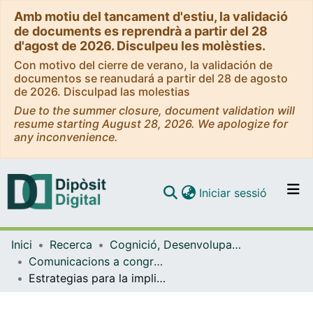
Amb motiu del tancament d'estiu, la validació
de documents es reprendrà a partir del 28
d'agost de 2026. Disculpeu les molèsties.
Con motivo del cierre de verano, la validación de
documentos se reanudará a partir del 28 de agosto
de 2026. Disculpad las molestias
Due to the summer closure, document validation will
resume starting August 28, 2026. We apologize for
any inconvenience.
(current)
Iniciar sessió
Comunitats i col·leccions
Inici
Recerca
Cognició, Desenvolupament i Psicologia de l'Educació
Navega per tot el DD
Comunicacions a congressos (Cognició, Desenvolupament i Psicologia de l'Educació)
Com publicar
Estrategias para la implicación del estudiante mediante la evaluación inicial basada en CBM. La voz del alumnado [Congrés]
Contacte