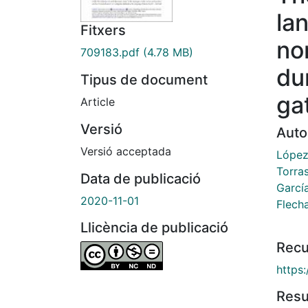
la
Fitxers
no
709183.pdf
(4.78 MB)
dur
Tipus de document
ga
Article
Versió
Auto
Versió acceptada
López
Torra
Data de publicació
Garcí
2020-11-01
Flech
Llicència de publicació
Recu
https
Res