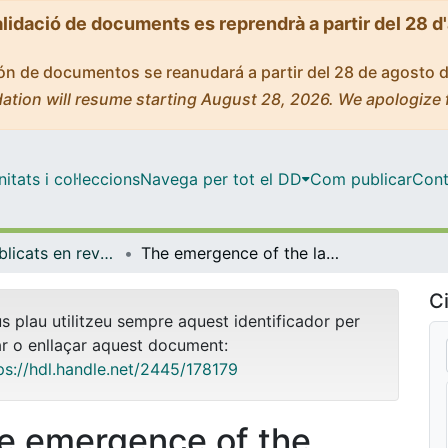
alidació de documents es reprendrà a partir del 28 d
ción de documentos se reanudará a partir del 28 de agosto 
ation will resume starting August 28, 2026. We apologize 
tats i col·leccions
Navega per tot el DD
Com publicar
Cont
Articles publicats en revistes (Sociologia)
The emergence of the language of desire toward nonviolent relationships during the dialogic literary gatherings
Ci
us plau utilitzeu sempre aquest identificador per
ar o enllaçar aquest document:
ps://hdl.handle.net/2445/178179
e emergence of the