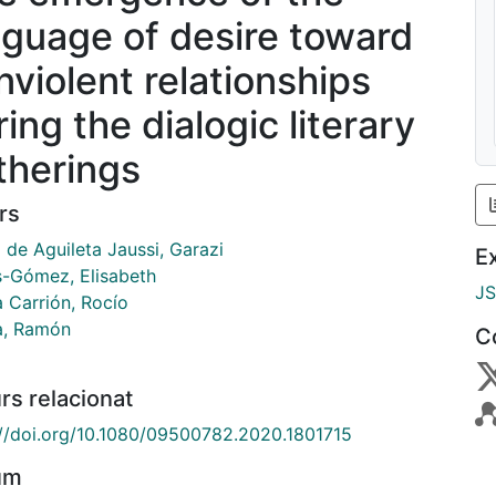
nguage of desire toward
nviolent relationships
ing the dialogic literary
therings
rs
 de Aguileta Jaussi, Garazi
E
s-Gómez, Elisabeth
J
a Carrión, Rocío
a, Ramón
C
rs relacionat
://doi.org/10.1080/09500782.2020.1801715
um