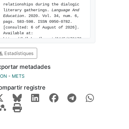
relationships during the dialogic 
literary gatherings. 
Language And 
Education
. 2020. Vol. 34, num. 6, 
pags. 583-598. ISSN 0950-0782. 
[consulted: 6 of August of 2026]. 
Available at: 
https://hdl.handle.net/2445/178179
Estadístiques
xportar metadades
SON
-
METS
ompartir registre