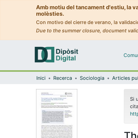
Amb motiu del tancament d'estiu, la v
molèsties.
Con motivo del cierre de verano, la valida
Due to the summer closure, document valid
Comuni
Inici
Recerca
Sociologia
Si 
cit
htt
Th