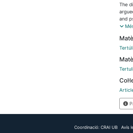
The d
argued
and ps
social
Més
and de
Matè
people
capaci
Tertúl
while 
Matè
'good'
interv
Tertul
Litera
Col·
artic
model
Articl
analy
Pà
Main f
emerg
the la
Coordinació:
CRAI UB
Avís l