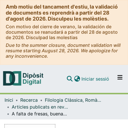
Amb motiu del tancament d'estiu, la validació
de documents es reprendrà a partir del 28
d'agost de 2026. Disculpeu les molèsties.
Con motivo del cierre de verano, la validación de
documentos se reanudará a partir del 28 de agosto
de 2026. Disculpad las molestias
Due to the summer closure, document validation will
resume starting August 28, 2026. We apologize for
any inconvenience.
(current)
Iniciar sessió
Comunitats i col·leccions
Inici
Recerca
Filologia Clàssica, Romànica i Semítica
Navega per tot el DD
Articles publicats en revistes (Filologia Clàssica, Romànica i Semítica)
Com publicar
A falta de fresas, buenas son hojas. Bocados de dor en el refranero rumano
Contacte