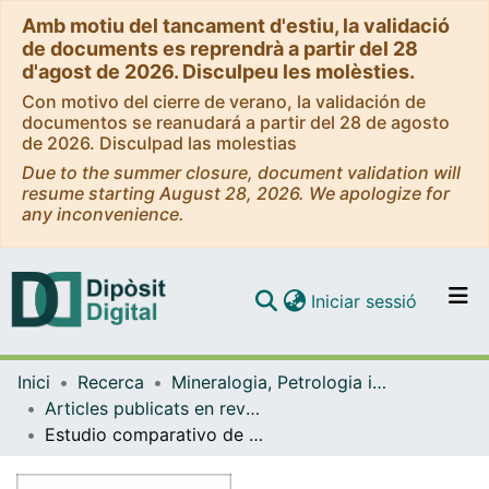
Amb motiu del tancament d'estiu, la validació
de documents es reprendrà a partir del 28
d'agost de 2026. Disculpeu les molèsties.
Con motivo del cierre de verano, la validación de
documentos se reanudará a partir del 28 de agosto
de 2026. Disculpad las molestias
Due to the summer closure, document validation will
resume starting August 28, 2026. We apologize for
any inconvenience.
(current)
Iniciar sessió
Comunitats i col·leccions
Inici
Recerca
Mineralogia, Petrologia i Geologia Aplicada
Navega per tot el DD
Articles publicats en revistes (Mineralogia, Petrologia i Geologia Aplicada)
Com publicar
Estudio comparativo de diferentes técnicas geofísicas para el control de la intrusión salina en acuíferos costeros: Aplicación al acuífero de Oued Laou (Marruecos)
Contacte