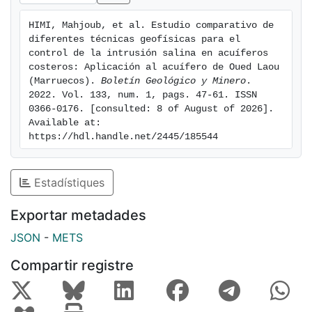
results obtained by each method has made it possible
HIMI, Mahjoub, et al. Estudio comparativo de 
to assess the coherence and complementarity of each
diferentes técnicas geofísicas para el 
method, as well as their corresponding advantages
control de la intrusión salina en acuíferos 
and limitations in terms of resolution and cost-
costeros: Aplicación al acuífero de Oued Laou 
(Marruecos). 
Boletín Geológico y Minero
. 
effectiveness.
2022. Vol. 133, num. 1, pags. 47-61. ISSN 
0366-0176. [consulted: 8 of August of 2026]. 
Available at: 
https://hdl.handle.net/2445/185544
Estadístiques
Exportar metadades
JSON
-
METS
Compartir registre