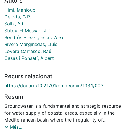
Autors
Himi, Mahjoub
Deidda, G.P.
Salhi, Adil
Stitou-El Messari, J.P.
Sendrós Brea-Iglesias, Alex
Rivero Marginedas, Lluís
Lovera Carrasco, Raúl
Casas i Ponsatí, Albert
Recurs relacionat
https://doi.org/10.21701/bolgeomin/133.1/003
Resum
Groundwater is a fundamental and strategic resource
for water supply of coastal areas, especially in the
Mediterranean basin where the irregularity of
precipitation, both seasonally and year-onyear, put at
Més...