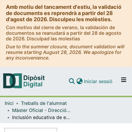
Amb motiu del tancament d'estiu, la validació
de documents es reprendrà a partir del 28
d'agost de 2026. Disculpeu les molèsties.
Con motivo del cierre de verano, la validación de
documentos se reanudará a partir del 28 de agosto
de 2026. Disculpad las molestias
Due to the summer closure, document validation will
resume starting August 28, 2026. We apologize for
any inconvenience.
(current)
Iniciar sessió
Comunitats i col·leccions
Inici
Treballs de l'alumnat
Navega per tot el DD
Màster Oficial - Direcció i Gestió de Centres Educatius
Com publicar
Inclusión educativa de estudiantes indígenas y migrantes en los establecimientos urbanos de la comuna de Cholchol, Chile
Contacte