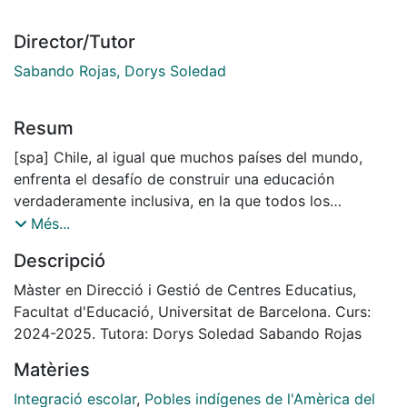
Director/Tutor
Sabando Rojas, Dorys Soledad
Resum
[spa] Chile, al igual que muchos países del mundo,
enfrenta el desafío de construir una educación
verdaderamente inclusiva, en la que todos los
estudiantes tengan las mismas oportunidades de
Més...
aprendizaje y desarrollo, independientemente de su
Descripció
origen cultural, social o étnico. La diversidad en las
aulas es una realidad cada vez más visible,
Màster en Direcció i Gestió de Centres Educatius,
especialmente en comunidades donde convergen
Facultat d'Educació, Universitat de Barcelona. Curs:
estudiantes indígenas y migrantes, lo que plantea la
2024-2025. Tutora: Dorys Soledad Sabando Rojas
necesidad de fortalecer prácticas pedagógicas que
Matèries
promuevan la equidad y la participación de todos en
el proceso educativo.
Integració escolar
,
Pobles indígenes de l'Amèrica del