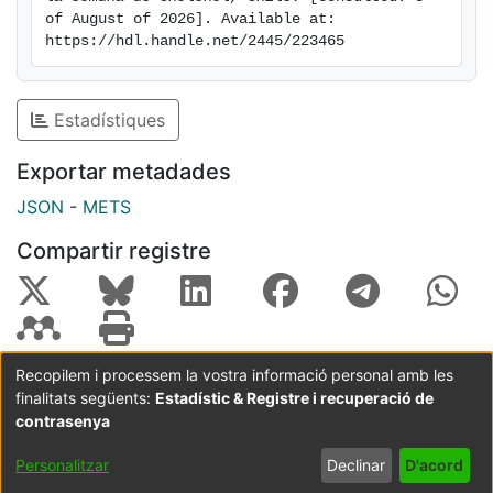
of August of 2026]. Available at: 
https://hdl.handle.net/2445/223465
Estadístiques
Exportar metadades
JSON
-
METS
Compartir registre
Recopilem i processem la vostra informació personal amb les
finalitats següents:
Estadístic & Registre i recuperació de
Coordinació:
CRAI UB
Avís legal
Metadades
subjectes a:
contrasenya
Configuració
Política de
Acord
Personalitzar
Declinar
D'acord
de cookies
privadesa
d'usuari
final