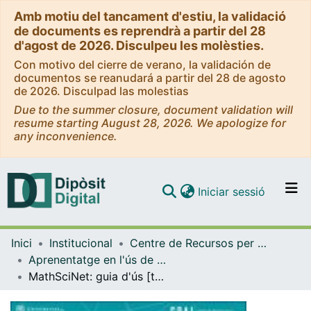
Amb motiu del tancament d'estiu, la validació
de documents es reprendrà a partir del 28
d'agost de 2026. Disculpeu les molèsties.
Con motivo del cierre de verano, la validación de
documentos se reanudará a partir del 28 de agosto
de 2026. Disculpad las molestias
Due to the summer closure, document validation will
resume starting August 28, 2026. We apologize for
any inconvenience.
(current)
Iniciar sessió
Comunitats i col·leccions
Inici
Institucional
Centre de Recursos per a l'Aprenentatge i la Investigació (CRAI-UB) - Institucional
Navega per tot el DD
Aprenentatge en l'ús de serveis i recursos d'informació: tutorials i guies (CRAI-UB)
Com publicar
MathSciNet: guia d'ús [text]. Curs 2019-20
Contacte