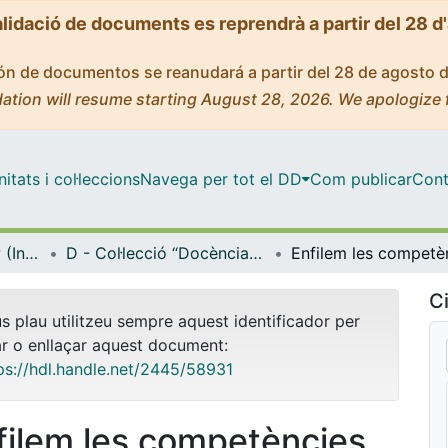
alidació de documents es reprendrà a partir del 28 d
ción de documentos se reanudará a partir del 28 de agosto 
ation will resume starting August 28, 2026. We apologize 
tats i col·leccions
Navega per tot el DD
Com publicar
Cont
Biblioteca Digital IDP (Institut de Desenvolupament Professional)
D - Col·lecció “Docència i metodologia” (IDP)
Ci
us plau utilitzeu sempre aquest identificador per
ar o enllaçar aquest document:
ps://hdl.handle.net/2445/58931
filem les competències.