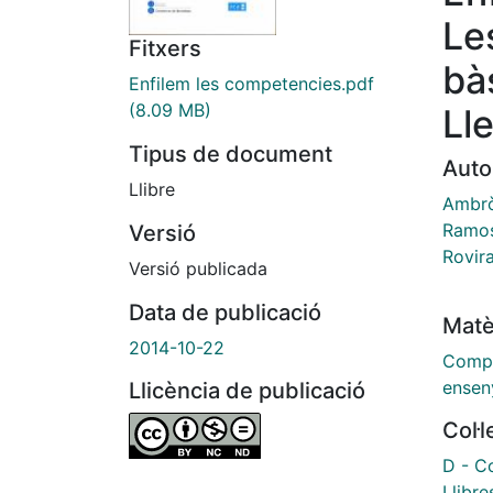
Le
Fitxers
bà
Enfilem les competencies.pdf
(8.09 MB)
Ll
Tipus de document
Auto
Llibre
Ambrò
Ramos
Versió
Rovir
Versió publicada
Data de publicació
Matè
2014-10-22
Compe
ensen
Llicència de publicació
Col·
D - Co
Llibre