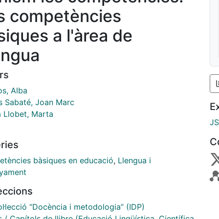
s competències
siques a l'àrea de
engua
rs
s, Alba
 Sabaté, Joan Marc
E
a Llobet, Marta
J
C
ries
tències bàsiques en educació
,
Llengua i
yament
leccions
l·lecció “Docència i metodologia” (IDP)
s / Capítols de llibre (Educació Lingüística, Científica