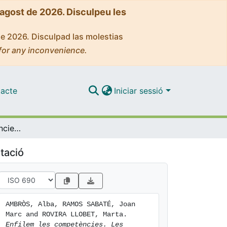
'agost de 2026. Disculpeu les
de 2026. Disculpad las molestias
for any inconvenience.
acte
Iniciar sessió
Enfilem les competències. Les competències bàsiques a l'àrea de Llengua
tació
AMBRÒS, Alba, RAMOS SABATÉ, Joan 
Marc and ROVIRA LLOBET, Marta. 
Enfilem les competències. Les 