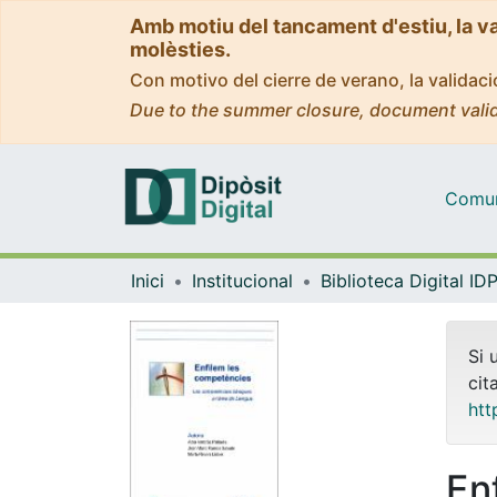
Amb motiu del tancament d'estiu, la v
molèsties.
Con motivo del cierre de verano, la valida
Due to the summer closure, document valid
Comuni
Inici
Institucional
Si 
cit
htt
En